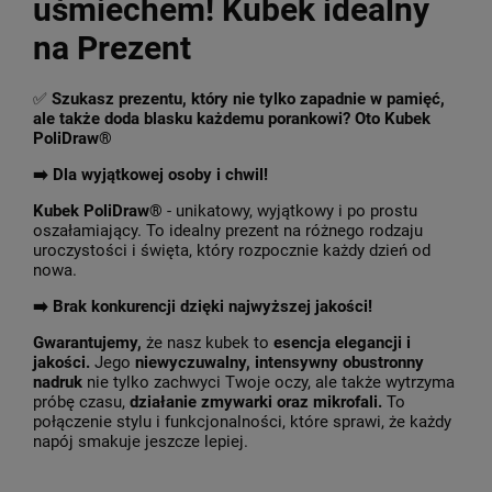
uśmiechem! Kubek idealny
na Prezent
✅
Szukasz prezentu, który nie tylko zapadnie w pamięć,
ale także doda blasku każdemu porankowi? Oto Kubek
PoliDraw®
➡️ Dla wyjątkowej osoby i chwil!
Kubek PoliDraw®
- unikatowy, wyjątkowy i po prostu
oszałamiający. To idealny prezent na różnego rodzaju
uroczystości i święta, który rozpocznie każdy dzień od
nowa.
➡️
Brak konkurencji dzięki najwyższej jakości!
Gwarantujemy,
że nasz kubek to
esencja elegancji i
jakości.
Jego
niewyczuwalny, intensywny obustronny
nadruk
nie tylko zachwyci Twoje oczy, ale także wytrzyma
próbę czasu,
działanie zmywarki oraz mikrofali.
To
połączenie stylu i funkcjonalności, które sprawi, że każdy
napój smakuje jeszcze lepiej.