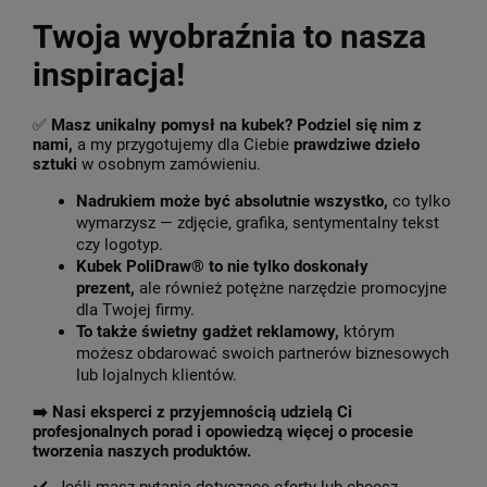
Twoja wyobraźnia to nasza
inspiracja!
✅
Masz unikalny pomysł na kubek? Podziel się nim z
nami,
a my przygotujemy dla Ciebie
prawdziwe dzieło
sztuki
w osobnym zamówieniu.
Nadrukiem może być absolutnie wszystko,
co tylko
wymarzysz — zdjęcie, grafika, sentymentalny tekst
czy logotyp.
Kubek PoliDraw® to nie tylko doskonały
prezent,
ale również potężne narzędzie promocyjne
dla Twojej firmy.
To także świetny gadżet reklamowy,
którym
możesz obdarować swoich partnerów biznesowych
lub lojalnych klientów.
➡️
Nasi eksperci z przyjemnością udzielą Ci
profesjonalnych porad i opowiedzą więcej o procesie
tworzenia naszych produktów.