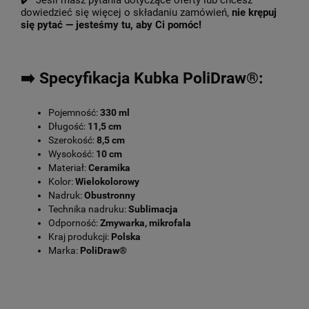
✔️ Jeśli masz pytania dotyczące oferty lub chcesz
dowiedzieć się więcej o składaniu zamówień,
nie krępuj
się pytać — jesteśmy tu, aby Ci pomóc!
➡️ Specyfikacja Kubka PoliDraw®:
Pojemność:
330 ml
Długość:
11,5 cm
Szerokość:
8,5 cm
Wysokość:
10 cm
Materiał:
Ceramika
Kolor:
Wielokolorowy
Nadruk:
Obustronny
Technika nadruku:
Sublimacja
Odporność:
Zmywarka, mikrofala
Kraj produkcji:
Polska
Marka:
PoliDraw®