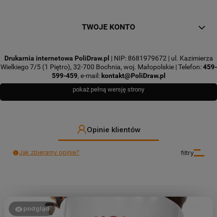
TWOJE KONTO
Drukarnia internetowa PoliDraw.pl
| NIP: 8681979672 | ul. Kazimierza
Wielkiego 7/5 (1 Piętro), 32-700 Bochnia, woj. Małopolskie | Telefon:
459-
599-459
, e-mail:
kontakt@PoliDraw.pl
pokaż pełną wersję strony
Opinie klientów
Jak zbieramy opinie?
filtry
podgląd