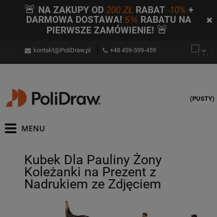
🚨
NA ZAKUPY OD
200 ZŁ
RABAT
-10%
+
DARMOWA DOSTAWA!
5%
RABATU NA
🚨
PIERWSZE ZAMÓWIENIE!
kontakt@PoliDraw.pl
+48 459-599-459
(PUSTY)
Kubek Dla Pauliny Żony
Koleżanki na Prezent z
Nadrukiem ze Zdjęciem