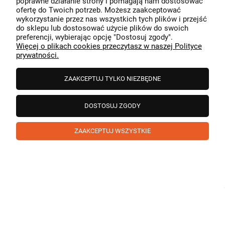
poprawne działanie strony i pomagają nam dostosować
przeszedł bezproblemowo, oraz, że możemy zapewnić
ofertę do Twoich potrzeb. Możesz zaakceptować
odpowiednią obsługę tak świetnym klientom. Dziękujemy
wykorzystanie przez nas wszystkich tych plików i przejść
raz jeszcze!
podgląd
do sklepu lub dostosować użycie plików do swoich
preferencji, wybierając opcję "Dostosuj zgody".
Więcej o plikach cookies przeczytasz w naszej Polityce
prywatności.
ZAAKCEPTUJ TYLKO NIEZBĘDNE
DOSTOSUJ ZGODY
ZAAKCEPTUJ WSZYSTKIE
Paweł
zweryfikowano
5
❤️ super poduszka.dziekuje💪
w tym miesiącu
1
0
Komentarz sklepu