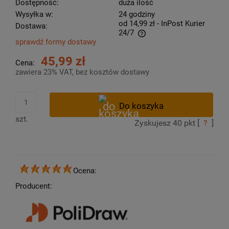
Dostępność:
duża ilość
Wysyłka w:
24 godziny
od 14,99 zł
- InPost Kurier
Dostawa:
24/7
sprawdź formy dostawy
Cena nie zawiera ewentualnych kosztów płatności
45,99 zł
Cena:
zawiera 23% VAT, bez kosztów dostawy
szt.
Zyskujesz
40
pkt [
?
]
Ocena:
Producent: