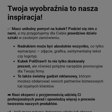
Twoja wyobraźnia to nasza
inspiracja!
✅
Masz unikalny pomysł na kubek? Podziel się nim z
nami,
a my przygotujemy dla Ciebie
prawdziwe dzieło
sztuki
w osobnym zamówieniu.
Nadrukiem może być absolutnie wszystko,
co tylko
wymarzysz — zdjęcie, grafika, sentymentalny tekst
czy logotyp.
Kubek PoliDraw® to nie tylko doskonały
prezent,
ale również potężne narzędzie promocyjne
dla Twojej firmy.
To także świetny gadżet reklamowy,
którym
możesz obdarować swoich partnerów biznesowych
lub lojalnych klientów.
➡️
Nasi eksperci z przyjemnością udzielą Ci
profesjonalnych porad i opowiedzą więcej o procesie
tworzenia naszych produktów.