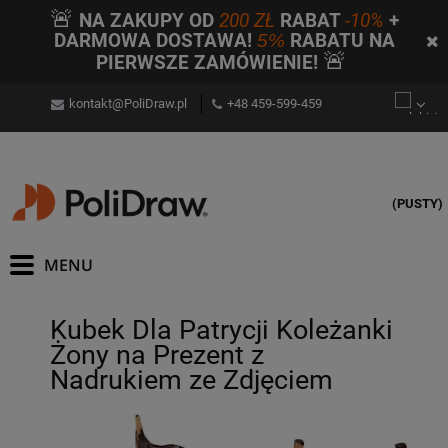
🚨
NA ZAKUPY OD
200 ZŁ
RABAT
-10%
+
DARMOWA DOSTAWA!
5%
RABATU NA
🚨
PIERWSZE ZAMÓWIENIE!
kontakt@PoliDraw.pl
+48 459-599-459
(PUSTY)
Kubek Dla Patrycji Koleżanki
Żony na Prezent z
Nadrukiem ze Zdjęciem