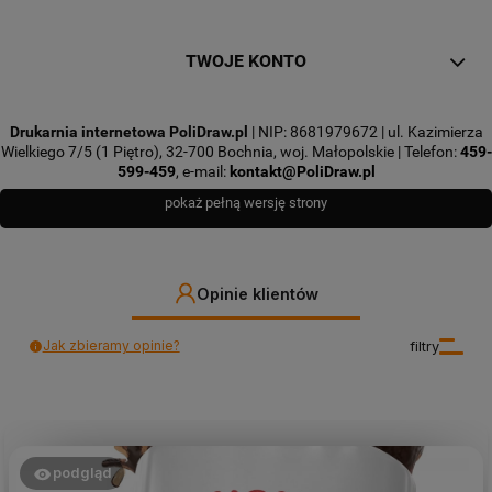
TWOJE KONTO
Drukarnia internetowa PoliDraw.pl
| NIP: 8681979672 | ul. Kazimierza
Wielkiego 7/5 (1 Piętro), 32-700 Bochnia, woj. Małopolskie | Telefon:
459-
599-459
, e-mail:
kontakt@PoliDraw.pl
pokaż pełną wersję strony
Opinie klientów
Jak zbieramy opinie?
filtry
podgląd