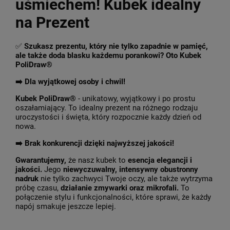
uśmiechem! Kubek idealny
na Prezent
✅
Szukasz prezentu, który nie tylko zapadnie w pamięć,
ale także doda blasku każdemu porankowi? Oto Kubek
PoliDraw®
➡️ Dla wyjątkowej osoby i chwil!
Kubek PoliDraw®
- unikatowy, wyjątkowy i po prostu
oszałamiający. To idealny prezent na różnego rodzaju
uroczystości i święta, który rozpocznie każdy dzień od
nowa.
➡️
Brak konkurencji dzięki najwyższej jakości!
Gwarantujemy,
że nasz kubek to
esencja elegancji i
jakości.
Jego
niewyczuwalny, intensywny obustronny
nadruk
nie tylko zachwyci Twoje oczy, ale także wytrzyma
próbę czasu,
działanie zmywarki oraz mikrofali.
To
połączenie stylu i funkcjonalności, które sprawi, że każdy
napój smakuje jeszcze lepiej.