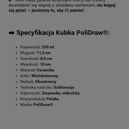
✔️ Jeśli masz pytania dotyczące oferty lub chcesz
dowiedzieć się więcej o składaniu zamówień,
nie krępuj
się pytać — jesteśmy tu, aby Ci pomóc!
➡️ Specyfikacja Kubka PoliDraw®:
Pojemność:
330 ml
Długość:
11,5 cm
Szerokość:
8,5 cm
Wysokość:
10 cm
Materiał:
Ceramika
Kolor:
Wielokolorowy
Nadruk:
Obustronny
Technika nadruku:
Sublimacja
Odporność:
Zmywarka, mikrofala
Kraj produkcji:
Polska
Marka:
PoliDraw®