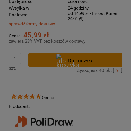
Dostępność:
duża ilość
Wysyłka w:
24 godziny
od 14,99 zł
- InPost Kurier
Dostawa:
24/7
sprawdź formy dostawy
Cena nie zawiera ewentualnych kosztów płatności
45,99 zł
Cena:
zawiera 23% VAT, bez kosztów dostawy
szt.
Zyskujesz
40
pkt [
?
]
Ocena:
Producent: