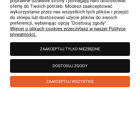
poprawne działanie strony i pomagają nam dostosować
przeszedł bezproblemowo, oraz, że możemy zapewnić
ofertę do Twoich potrzeb. Możesz zaakceptować
odpowiednią obsługę tak świetnym klientom. Dziękujemy
wykorzystanie przez nas wszystkich tych plików i przejść
raz jeszcze!
podgląd
do sklepu lub dostosować użycie plików do swoich
preferencji, wybierając opcję "Dostosuj zgody".
Więcej o plikach cookies przeczytasz w naszej Polityce
prywatności.
ZAAKCEPTUJ TYLKO NIEZBĘDNE
DOSTOSUJ ZGODY
ZAAKCEPTUJ WSZYSTKIE
Paweł
zweryfikowano
5
❤️ super poduszka.dziekuje💪
w tym miesiącu
1
0
Komentarz sklepu