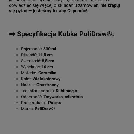
✔️ Jeśli masz pytania dotyczące oferty lub chcesz
dowiedzieć się więcej o składaniu zamówień,
nie krępuj
się pytać — jesteśmy tu, aby Ci pomóc!
➡️ Specyfikacja Kubka PoliDraw®:
Pojemność:
330 ml
Długość:
11,5 cm
Szerokość:
8,5 cm
Wysokość:
10 cm
Materiał:
Ceramika
Kolor:
Wielokolorowy
Nadruk:
Obustronny
Technika nadruku:
Sublimacja
Odporność:
Zmywarka, mikrofala
Kraj produkcji:
Polska
Marka:
PoliDraw®