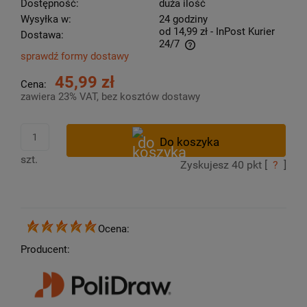
Dostępność:
duża ilość
Wysyłka w:
24 godziny
od 14,99 zł
- InPost Kurier
Dostawa:
24/7
sprawdź formy dostawy
Cena nie zawiera ewentualnych kosztów płatności
45,99 zł
Cena:
zawiera 23% VAT, bez kosztów dostawy
szt.
Zyskujesz
40
pkt [
?
]
Ocena:
Producent: