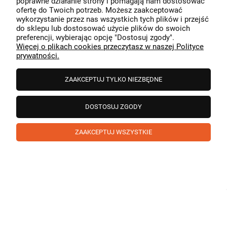
poprawne działanie strony i pomagają nam dostosować
przeszedł bezproblemowo, oraz, że możemy zapewnić
ofertę do Twoich potrzeb. Możesz zaakceptować
odpowiednią obsługę tak świetnym klientom. Dziękujemy
wykorzystanie przez nas wszystkich tych plików i przejść
raz jeszcze!
podgląd
do sklepu lub dostosować użycie plików do swoich
preferencji, wybierając opcję "Dostosuj zgody".
Więcej o plikach cookies przeczytasz w naszej Polityce
prywatności.
ZAAKCEPTUJ TYLKO NIEZBĘDNE
DOSTOSUJ ZGODY
ZAAKCEPTUJ WSZYSTKIE
Paweł
zweryfikowano
5
❤️ super poduszka.dziekuje💪
w tym miesiącu
1
0
Komentarz sklepu