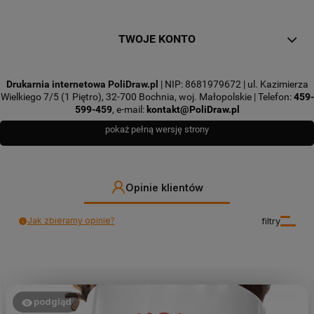
TWOJE KONTO
Drukarnia internetowa PoliDraw.pl
| NIP: 8681979672 | ul. Kazimierza
Wielkiego 7/5 (1 Piętro), 32-700 Bochnia, woj. Małopolskie | Telefon:
459-
599-459
, e-mail:
kontakt@PoliDraw.pl
pokaż pełną wersję strony
Opinie klientów
Jak zbieramy opinie?
filtry
podgląd