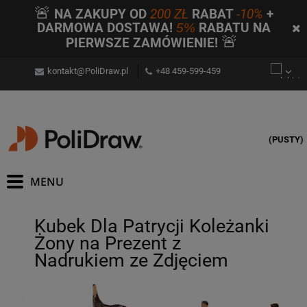
🚨
NA ZAKUPY OD
200 ZŁ
RABAT
-10%
+
DARMOWA DOSTAWA!
5%
RABATU NA
🚨
PIERWSZE ZAMÓWIENIE!
kontakt@PoliDraw.pl
+48 459-599-459
(PUSTY)
Kubek Dla Patrycji Koleżanki
Żony na Prezent z
Nadrukiem ze Zdjęciem