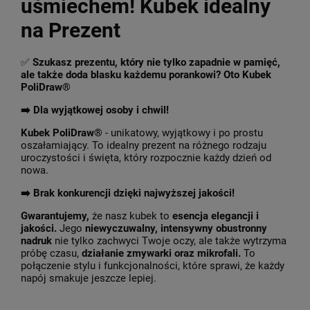
uśmiechem! Kubek idealny
na Prezent
✅
Szukasz prezentu, który nie tylko zapadnie w pamięć,
ale także doda blasku każdemu porankowi? Oto Kubek
PoliDraw®
➡️ Dla wyjątkowej osoby i chwil!
Kubek PoliDraw®
- unikatowy, wyjątkowy i po prostu
oszałamiający. To idealny prezent na różnego rodzaju
uroczystości i święta, który rozpocznie każdy dzień od
nowa.
➡️
Brak konkurencji dzięki najwyższej jakości!
Gwarantujemy,
że nasz kubek to
esencja elegancji i
jakości.
Jego
niewyczuwalny, intensywny obustronny
nadruk
nie tylko zachwyci Twoje oczy, ale także wytrzyma
próbę czasu,
działanie zmywarki oraz mikrofali.
To
połączenie stylu i funkcjonalności, które sprawi, że każdy
napój smakuje jeszcze lepiej.