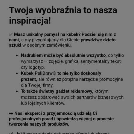
Twoja wyobraźnia to nasza
inspiracja!
✅
Masz unikalny pomysł na kubek? Podziel się nim z
nami,
a my przygotujemy dla Ciebie
prawdziwe dzieło
sztuki
w osobnym zamówieniu.
Nadrukiem może być absolutnie wszystko,
co tylko
wymarzysz — zdjęcie, grafika, sentymentalny tekst
czy logotyp.
Kubek PoliDraw® to nie tylko doskonały
prezent,
ale również potężne narzędzie promocyjne
dla Twojej firmy.
To także świetny gadżet reklamowy,
którym
możesz obdarować swoich partnerów biznesowych
lub lojalnych klientów.
➡️
Nasi eksperci z przyjemnością udzielą Ci
profesjonalnych porad i opowiedzą więcej o procesie
tworzenia naszych produktów.