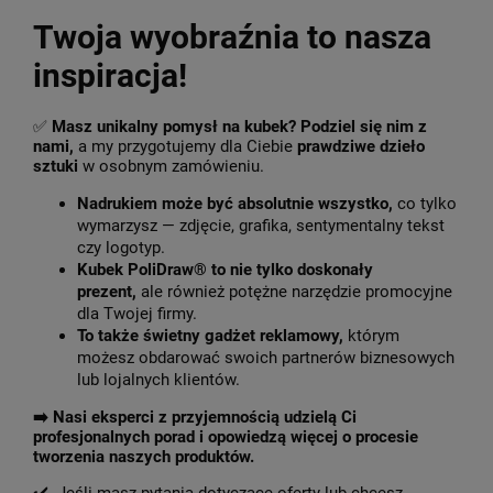
Twoja wyobraźnia to nasza
inspiracja!
✅
Masz unikalny pomysł na kubek? Podziel się nim z
nami,
a my przygotujemy dla Ciebie
prawdziwe dzieło
sztuki
w osobnym zamówieniu.
Nadrukiem może być absolutnie wszystko,
co tylko
wymarzysz — zdjęcie, grafika, sentymentalny tekst
czy logotyp.
Kubek PoliDraw® to nie tylko doskonały
prezent,
ale również potężne narzędzie promocyjne
dla Twojej firmy.
To także świetny gadżet reklamowy,
którym
możesz obdarować swoich partnerów biznesowych
lub lojalnych klientów.
➡️
Nasi eksperci z przyjemnością udzielą Ci
profesjonalnych porad i opowiedzą więcej o procesie
tworzenia naszych produktów.