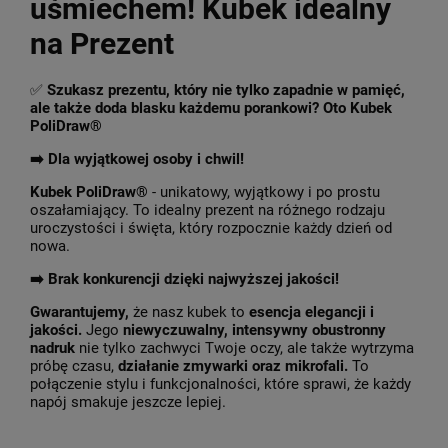
uśmiechem! Kubek idealny
na Prezent
✅
Szukasz prezentu, który nie tylko zapadnie w pamięć,
ale także doda blasku każdemu porankowi? Oto Kubek
PoliDraw®
➡️ Dla wyjątkowej osoby i chwil!
Kubek PoliDraw®
- unikatowy, wyjątkowy i po prostu
oszałamiający. To idealny prezent na różnego rodzaju
uroczystości i święta, który rozpocznie każdy dzień od
nowa.
➡️
Brak konkurencji dzięki najwyższej jakości!
Gwarantujemy,
że nasz kubek to
esencja elegancji i
jakości.
Jego
niewyczuwalny, intensywny obustronny
nadruk
nie tylko zachwyci Twoje oczy, ale także wytrzyma
próbę czasu,
działanie zmywarki oraz mikrofali.
To
połączenie stylu i funkcjonalności, które sprawi, że każdy
napój smakuje jeszcze lepiej.