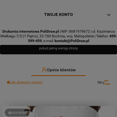
TWOJE KONTO
Drukarnia internetowa PoliDraw.pl
| NIP: 8681979672 | ul. Kazimierza
Wielkiego 7/5 (1 Piętro), 32-700 Bochnia, woj. Małopolskie | Telefon:
459-
599-459
, e-mail:
kontakt@PoliDraw.pl
pokaż pełną wersję strony
Opinie klientów
Jak zbieramy opinie?
filtry
podgląd