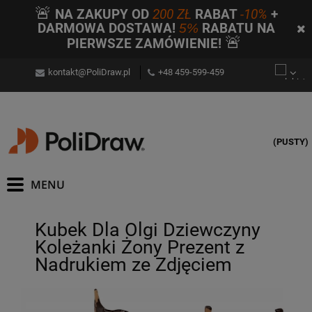
🚨
NA ZAKUPY OD
200 ZŁ
RABAT
-10%
+
DARMOWA DOSTAWA!
5%
RABATU NA
🚨
PIERWSZE ZAMÓWIENIE!
kontakt@PoliDraw.pl
+48 459-599-459
(PUSTY)
Kubek Dla Olgi Dziewczyny
Koleżanki Żony Prezent z
Nadrukiem ze Zdjęciem