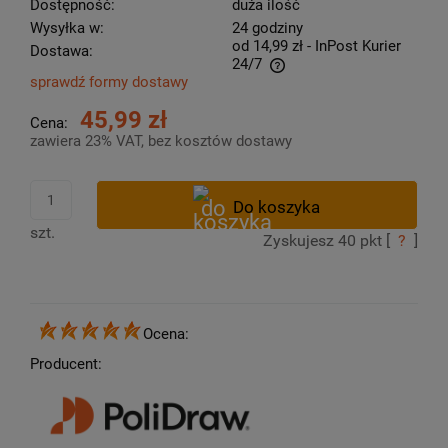
Dostępność:
duża ilość
Wysyłka w:
24 godziny
od 14,99 zł
- InPost Kurier
Dostawa:
24/7
sprawdź formy dostawy
Cena nie zawiera ewentualnych kosztów płatności
45,99 zł
Cena:
zawiera 23% VAT, bez kosztów dostawy
szt.
Zyskujesz
40
pkt [
?
]
Ocena:
Producent: