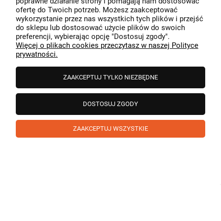
poprawne działanie strony i pomagają nam dostosować
przeszedł bezproblemowo, oraz, że możemy zapewnić
ofertę do Twoich potrzeb. Możesz zaakceptować
odpowiednią obsługę tak świetnym klientom. Dziękujemy
wykorzystanie przez nas wszystkich tych plików i przejść
raz jeszcze!
podgląd
do sklepu lub dostosować użycie plików do swoich
preferencji, wybierając opcję "Dostosuj zgody".
Więcej o plikach cookies przeczytasz w naszej Polityce
prywatności.
ZAAKCEPTUJ TYLKO NIEZBĘDNE
DOSTOSUJ ZGODY
ZAAKCEPTUJ WSZYSTKIE
Paweł
zweryfikowano
5
❤️ super poduszka.dziekuje💪
w tym miesiącu
1
0
Komentarz sklepu