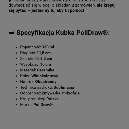
✔️ Jeśli masz pytania dotyczące oferty lub chcesz
dowiedzieć się więcej o składaniu zamówień,
nie krępuj
się pytać — jesteśmy tu, aby Ci pomóc!
➡️ Specyfikacja Kubka PoliDraw®:
Pojemność:
330 ml
Długość:
11,5 cm
Szerokość:
8,5 cm
Wysokość:
10 cm
Materiał:
Ceramika
Kolor:
Wielokolorowy
Nadruk:
Obustronny
Technika nadruku:
Sublimacja
Odporność:
Zmywarka, mikrofala
Kraj produkcji:
Polska
Marka:
PoliDraw®