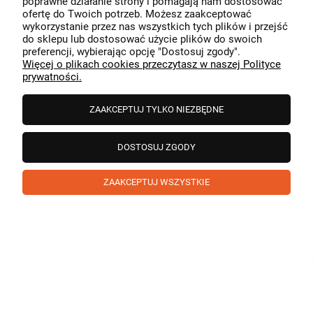
poprawne działanie strony i pomagają nam dostosować
przeszedł bezproblemowo, oraz, że możemy zapewnić
ofertę do Twoich potrzeb. Możesz zaakceptować
odpowiednią obsługę tak świetnym klientom. Dziękujemy
wykorzystanie przez nas wszystkich tych plików i przejść
raz jeszcze!
podgląd
do sklepu lub dostosować użycie plików do swoich
preferencji, wybierając opcję "Dostosuj zgody".
Więcej o plikach cookies przeczytasz w naszej Polityce
prywatności.
ZAAKCEPTUJ TYLKO NIEZBĘDNE
DOSTOSUJ ZGODY
ZAAKCEPTUJ WSZYSTKIE
Paweł
zweryfikowano
5
❤️ super poduszka.dziekuje💪
w tym miesiącu
1
0
Komentarz sklepu