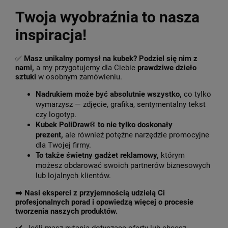
Twoja wyobraźnia to nasza
inspiracja!
✅
Masz unikalny pomysł na kubek? Podziel się nim z
nami,
a my przygotujemy dla Ciebie
prawdziwe dzieło
sztuki
w osobnym zamówieniu.
Nadrukiem może być absolutnie wszystko,
co tylko
wymarzysz — zdjęcie, grafika, sentymentalny tekst
czy logotyp.
Kubek PoliDraw® to nie tylko doskonały
prezent,
ale również potężne narzędzie promocyjne
dla Twojej firmy.
To także świetny gadżet reklamowy,
którym
możesz obdarować swoich partnerów biznesowych
lub lojalnych klientów.
➡️
Nasi eksperci z przyjemnością udzielą Ci
profesjonalnych porad i opowiedzą więcej o procesie
tworzenia naszych produktów.