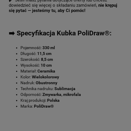
✔️ Jeśli masz pytania dotyczące oferty lub chcesz
dowiedzieć się więcej o składaniu zamówień,
nie krępuj
się pytać — jesteśmy tu, aby Ci pomóc!
➡️ Specyfikacja Kubka PoliDraw®:
Pojemność:
330 ml
Długość:
11,5 cm
Szerokość:
8,5 cm
Wysokość:
10 cm
Materiał:
Ceramika
Kolor:
Wielokolorowy
Nadruk:
Obustronny
Technika nadruku:
Sublimacja
Odporność:
Zmywarka, mikrofala
Kraj produkcji:
Polska
Marka:
PoliDraw®