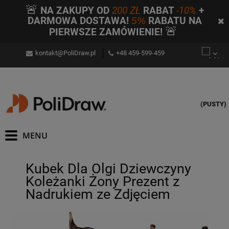
🚨
NA ZAKUPY OD
200 ZŁ
RABAT
-10%
+
DARMOWA DOSTAWA!
5%
RABATU NA
🚨
PIERWSZE ZAMÓWIENIE!
kontakt@PoliDraw.pl
+48 459-599-459
(PUSTY)
Kubek Dla Olgi Dziewczyny
Koleżanki Żony Prezent z
Nadrukiem ze Zdjęciem