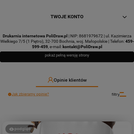
TWOJE KONTO
Drukarnia internetowa PoliDraw.pl
| NIP: 8681979672 | ul. Kazimierza
Wielkiego 7/5 (1 Piętro), 32-700 Bochnia, woj. Małopolskie | Telefon:
459-
599-459
, e-mail:
kontakt@PoliDraw.pl
pokaż pełną wersję strony
Opinie klientów
Jak zbieramy opinie?
filtry
podgląd