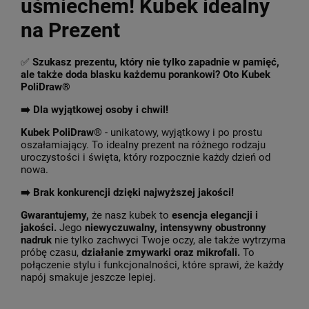
uśmiechem! Kubek idealny
na Prezent
✅
Szukasz prezentu, który nie tylko zapadnie w pamięć,
ale także doda blasku każdemu porankowi? Oto Kubek
PoliDraw®
➡️ Dla wyjątkowej osoby i chwil!
Kubek PoliDraw®
- unikatowy, wyjątkowy i po prostu
oszałamiający. To idealny prezent na różnego rodzaju
uroczystości i święta, który rozpocznie każdy dzień od
nowa.
➡️
Brak konkurencji dzięki najwyższej jakości!
Gwarantujemy,
że nasz kubek to
esencja elegancji i
jakości.
Jego
niewyczuwalny, intensywny obustronny
nadruk
nie tylko zachwyci Twoje oczy, ale także wytrzyma
próbę czasu,
działanie zmywarki oraz mikrofali.
To
połączenie stylu i funkcjonalności, które sprawi, że każdy
napój smakuje jeszcze lepiej.