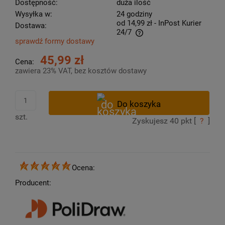
Dostępność:
duża ilość
Wysyłka w:
24 godziny
od 14,99 zł
- InPost Kurier
Dostawa:
24/7
sprawdź formy dostawy
Cena nie zawiera ewentualnych kosztów płatności
45,99 zł
Cena:
zawiera 23% VAT, bez kosztów dostawy
szt.
Zyskujesz
40
pkt [
?
]
Ocena:
Producent: