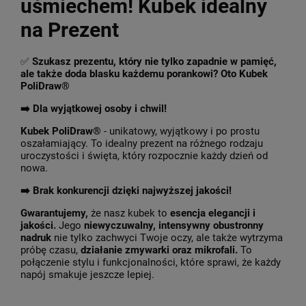
uśmiechem! Kubek idealny
na Prezent
✅
Szukasz prezentu, który nie tylko zapadnie w pamięć,
ale także doda blasku każdemu porankowi? Oto Kubek
PoliDraw®
➡️ Dla wyjątkowej osoby i chwil!
Kubek PoliDraw®
- unikatowy, wyjątkowy i po prostu
oszałamiający. To idealny prezent na różnego rodzaju
uroczystości i święta, który rozpocznie każdy dzień od
nowa.
➡️
Brak konkurencji dzięki najwyższej jakości!
Gwarantujemy,
że nasz kubek to
esencja elegancji i
jakości.
Jego
niewyczuwalny, intensywny obustronny
nadruk
nie tylko zachwyci Twoje oczy, ale także wytrzyma
próbę czasu,
działanie zmywarki oraz mikrofali.
To
połączenie stylu i funkcjonalności, które sprawi, że każdy
napój smakuje jeszcze lepiej.