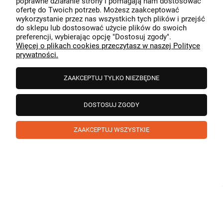
poprawne działanie strony i pomagają nam dostosować
przeszedł bezproblemowo, oraz, że możemy zapewnić
ofertę do Twoich potrzeb. Możesz zaakceptować
odpowiednią obsługę tak świetnym klientom. Dziękujemy
wykorzystanie przez nas wszystkich tych plików i przejść
raz jeszcze!
podgląd
do sklepu lub dostosować użycie plików do swoich
preferencji, wybierając opcję "Dostosuj zgody".
Więcej o plikach cookies przeczytasz w naszej Polityce
prywatności.
ZAAKCEPTUJ TYLKO NIEZBĘDNE
DOSTOSUJ ZGODY
ZAAKCEPTUJ WSZYSTKIE
Paweł
zweryfikowano
5
❤️ super poduszka.dziekuje💪
w tym miesiącu
1
0
Komentarz sklepu