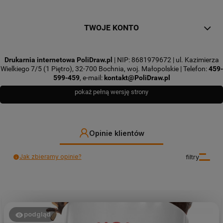
TWOJE KONTO
Drukarnia internetowa PoliDraw.pl
| NIP: 8681979672 | ul. Kazimierza
Wielkiego 7/5 (1 Piętro), 32-700 Bochnia, woj. Małopolskie | Telefon:
459-
599-459
, e-mail:
kontakt@PoliDraw.pl
pokaż pełną wersję strony
Opinie klientów
Jak zbieramy opinie?
filtry
podgląd