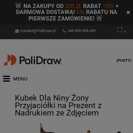
🚨
NA ZAKUPY OD
200 ZŁ
RABAT
-10%
+
DARMOWA DOSTAWA!
5%
RABATU NA
🚨
PIERWSZE ZAMÓWIENIE!
kontakt@PoliDraw.pl
+48 459-599-459
(PUSTY)
Kubek Dla Niny Żony
Przyjaciółki na Prezent z
Nadrukiem ze Zdjęciem