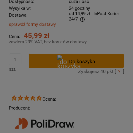
Dostępność:
duża ilość
Wysyłka w:
24 godziny
od 14,99 zł
- InPost Kurier
Dostawa:
24/7
sprawdź formy dostawy
Cena nie zawiera ewentualnych kosztów płatności
45,99 zł
Cena:
zawiera 23% VAT, bez kosztów dostawy
szt.
Zyskujesz
40
pkt [
?
]
Ocena:
Producent: