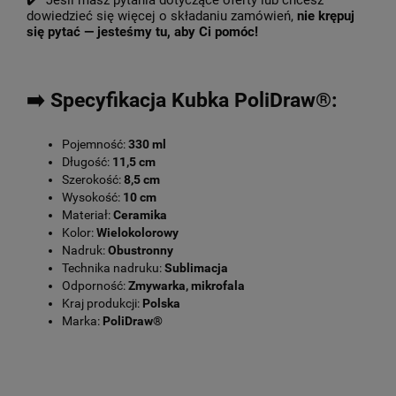
✔️ Jeśli masz pytania dotyczące oferty lub chcesz
dowiedzieć się więcej o składaniu zamówień,
nie krępuj
się pytać — jesteśmy tu, aby Ci pomóc!
➡️ Specyfikacja Kubka PoliDraw®:
Pojemność:
330 ml
Długość:
11,5 cm
Szerokość:
8,5 cm
Wysokość:
10 cm
Materiał:
Ceramika
Kolor:
Wielokolorowy
Nadruk:
Obustronny
Technika nadruku:
Sublimacja
Odporność:
Zmywarka, mikrofala
Kraj produkcji:
Polska
Marka:
PoliDraw®