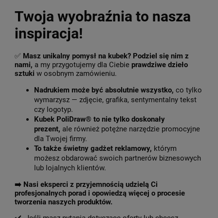
Twoja wyobraźnia to nasza
inspiracja!
✅
Masz unikalny pomysł na kubek? Podziel się nim z
nami,
a my przygotujemy dla Ciebie
prawdziwe dzieło
sztuki
w osobnym zamówieniu.
Nadrukiem może być absolutnie wszystko,
co tylko
wymarzysz — zdjęcie, grafika, sentymentalny tekst
czy logotyp.
Kubek PoliDraw® to nie tylko doskonały
prezent,
ale również potężne narzędzie promocyjne
dla Twojej firmy.
To także świetny gadżet reklamowy,
którym
możesz obdarować swoich partnerów biznesowych
lub lojalnych klientów.
➡️
Nasi eksperci z przyjemnością udzielą Ci
profesjonalnych porad i opowiedzą więcej o procesie
tworzenia naszych produktów.