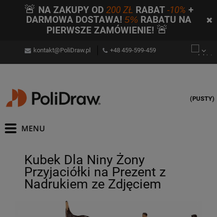
🚨
NA ZAKUPY OD
200 ZŁ
RABAT
-10%
+
DARMOWA DOSTAWA!
5%
RABATU NA
🚨
PIERWSZE ZAMÓWIENIE!
kontakt@PoliDraw.pl
+48 459-599-459
(PUSTY)
Kubek Dla Niny Żony
Przyjaciółki na Prezent z
Nadrukiem ze Zdjęciem