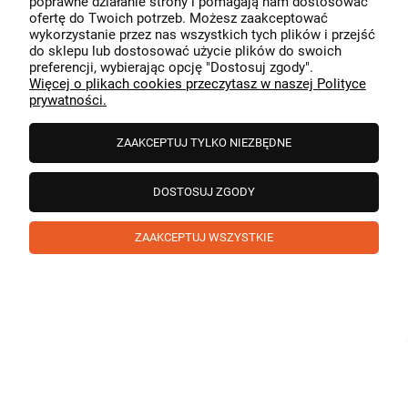
poprawne działanie strony i pomagają nam dostosować
przeszedł bezproblemowo, oraz, że możemy zapewnić
ofertę do Twoich potrzeb. Możesz zaakceptować
odpowiednią obsługę tak świetnym klientom. Dziękujemy
wykorzystanie przez nas wszystkich tych plików i przejść
raz jeszcze!
podgląd
do sklepu lub dostosować użycie plików do swoich
preferencji, wybierając opcję "Dostosuj zgody".
Więcej o plikach cookies przeczytasz w naszej Polityce
prywatności.
ZAAKCEPTUJ TYLKO NIEZBĘDNE
DOSTOSUJ ZGODY
ZAAKCEPTUJ WSZYSTKIE
Paweł
zweryfikowano
5
❤️ super poduszka.dziekuje💪
w tym miesiącu
1
0
Komentarz sklepu