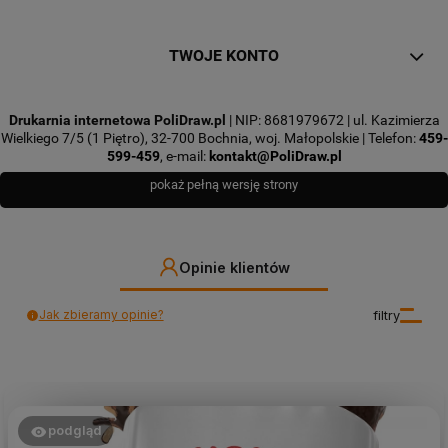
TWOJE KONTO
Drukarnia internetowa PoliDraw.pl
| NIP: 8681979672 | ul. Kazimierza
Wielkiego 7/5 (1 Piętro), 32-700 Bochnia, woj. Małopolskie | Telefon:
459-
599-459
, e-mail:
kontakt@PoliDraw.pl
pokaż pełną wersję strony
Opinie klientów
Jak zbieramy opinie?
filtry
podgląd