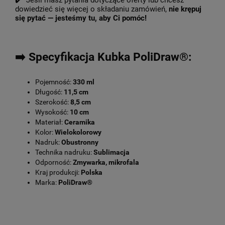
✔️ Jeśli masz pytania dotyczące oferty lub chcesz
dowiedzieć się więcej o składaniu zamówień,
nie krępuj
się pytać — jesteśmy tu, aby Ci pomóc!
➡️ Specyfikacja Kubka PoliDraw®:
Pojemność:
330 ml
Długość:
11,5 cm
Szerokość:
8,5 cm
Wysokość:
10 cm
Materiał:
Ceramika
Kolor:
Wielokolorowy
Nadruk:
Obustronny
Technika nadruku:
Sublimacja
Odporność:
Zmywarka, mikrofala
Kraj produkcji:
Polska
Marka:
PoliDraw®