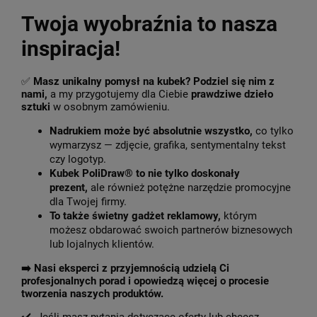
Twoja wyobraźnia to nasza
inspiracja!
✅
Masz unikalny pomysł na kubek? Podziel się nim z
nami,
a my przygotujemy dla Ciebie
prawdziwe dzieło
sztuki
w osobnym zamówieniu.
Nadrukiem może być absolutnie wszystko,
co tylko
wymarzysz — zdjęcie, grafika, sentymentalny tekst
czy logotyp.
Kubek PoliDraw® to nie tylko doskonały
prezent,
ale również potężne narzędzie promocyjne
dla Twojej firmy.
To także świetny gadżet reklamowy,
którym
możesz obdarować swoich partnerów biznesowych
lub lojalnych klientów.
➡️
Nasi eksperci z przyjemnością udzielą Ci
profesjonalnych porad i opowiedzą więcej o procesie
tworzenia naszych produktów.