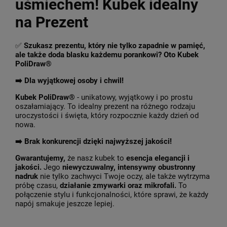
uśmiechem! Kubek idealny
na Prezent
✅
Szukasz prezentu, który nie tylko zapadnie w pamięć,
ale także doda blasku każdemu porankowi? Oto Kubek
PoliDraw®
➡️ Dla wyjątkowej osoby i chwil!
Kubek PoliDraw®
- unikatowy, wyjątkowy i po prostu
oszałamiający. To idealny prezent na różnego rodzaju
uroczystości i święta, który rozpocznie każdy dzień od
nowa.
➡️
Brak konkurencji dzięki najwyższej jakości!
Gwarantujemy,
że nasz kubek to
esencja elegancji i
jakości.
Jego
niewyczuwalny, intensywny obustronny
nadruk
nie tylko zachwyci Twoje oczy, ale także wytrzyma
próbę czasu,
działanie zmywarki oraz mikrofali.
To
połączenie stylu i funkcjonalności, które sprawi, że każdy
napój smakuje jeszcze lepiej.