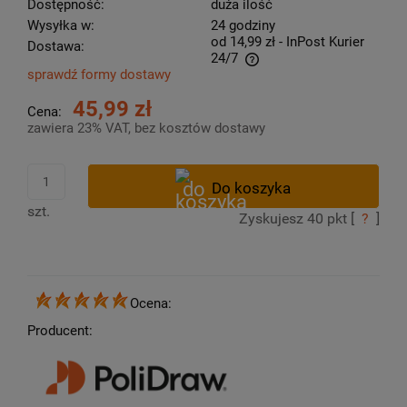
Dostępność:
duża ilość
Wysyłka w:
24 godziny
od 14,99 zł
- InPost Kurier
Dostawa:
24/7
sprawdź formy dostawy
Cena nie zawiera ewentualnych kosztów płatności
45,99 zł
Cena:
zawiera 23% VAT, bez kosztów dostawy
szt.
Zyskujesz
40
pkt [
?
]
Ocena:
Producent: