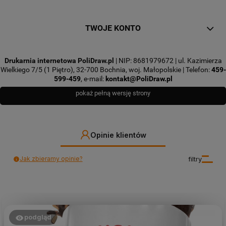
TWOJE KONTO
Drukarnia internetowa PoliDraw.pl
| NIP: 8681979672 | ul. Kazimierza
Wielkiego 7/5 (1 Piętro), 32-700 Bochnia, woj. Małopolskie | Telefon:
459-
599-459
, e-mail:
kontakt@PoliDraw.pl
pokaż pełną wersję strony
Opinie klientów
Jak zbieramy opinie?
filtry
podgląd