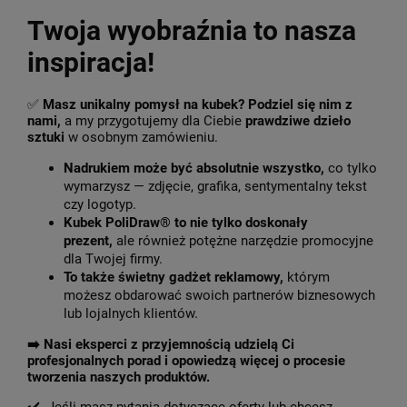
Twoja wyobraźnia to nasza
inspiracja!
✅
Masz unikalny pomysł na kubek? Podziel się nim z
nami,
a my przygotujemy dla Ciebie
prawdziwe dzieło
sztuki
w osobnym zamówieniu.
Nadrukiem może być absolutnie wszystko,
co tylko
wymarzysz — zdjęcie, grafika, sentymentalny tekst
czy logotyp.
Kubek PoliDraw® to nie tylko doskonały
prezent,
ale również potężne narzędzie promocyjne
dla Twojej firmy.
To także świetny gadżet reklamowy,
którym
możesz obdarować swoich partnerów biznesowych
lub lojalnych klientów.
➡️
Nasi eksperci z przyjemnością udzielą Ci
profesjonalnych porad i opowiedzą więcej o procesie
tworzenia naszych produktów.