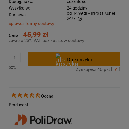
Dostępność:
duża ilość
Wysyłka w:
24 godziny
od 14,99 zł
- InPost Kurier
Dostawa:
24/7
sprawdź formy dostawy
Cena nie zawiera ewentualnych kosztów płatności
45,99 zł
Cena:
zawiera 23% VAT, bez kosztów dostawy
szt.
Zyskujesz
40
pkt [
?
]
Ocena:
Producent: