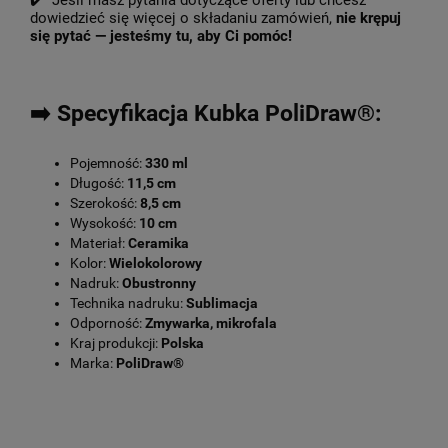
✔️ Jeśli masz pytania dotyczące oferty lub chcesz
dowiedzieć się więcej o składaniu zamówień,
nie krępuj
się pytać — jesteśmy tu, aby Ci pomóc!
➡️ Specyfikacja Kubka PoliDraw®:
Pojemność:
330 ml
Długość:
11,5 cm
Szerokość:
8,5 cm
Wysokość:
10 cm
Materiał:
Ceramika
Kolor:
Wielokolorowy
Nadruk:
Obustronny
Technika nadruku:
Sublimacja
Odporność:
Zmywarka, mikrofala
Kraj produkcji:
Polska
Marka:
PoliDraw®