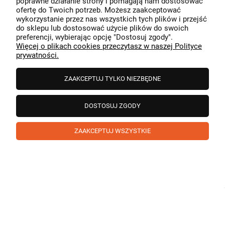
poprawne działanie strony i pomagają nam dostosować
przeszedł bezproblemowo, oraz, że możemy zapewnić
ofertę do Twoich potrzeb. Możesz zaakceptować
odpowiednią obsługę tak świetnym klientom. Dziękujemy
wykorzystanie przez nas wszystkich tych plików i przejść
raz jeszcze!
podgląd
do sklepu lub dostosować użycie plików do swoich
preferencji, wybierając opcję "Dostosuj zgody".
Więcej o plikach cookies przeczytasz w naszej Polityce
prywatności.
ZAAKCEPTUJ TYLKO NIEZBĘDNE
DOSTOSUJ ZGODY
ZAAKCEPTUJ WSZYSTKIE
Paweł
zweryfikowano
5
❤️ super poduszka.dziekuje💪
w tym miesiącu
1
0
Komentarz sklepu