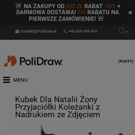
🚨
NA ZAKUPY OD
200 ZŁ
RABAT
-10%
+
DARMOWA DOSTAWA!
5%
RABATU NA
🚨
PIERWSZE ZAMÓWIENIE!
kontakt@PoliDraw.pl
+48 459-599-459
(PUSTY)
Kubek Dla Natalii Żony
Przyjaciółki Koleżanki z
Nadrukiem ze Zdjęciem