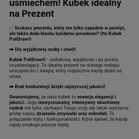
uśmiechem! Kubek idealny
na Prezent
✅
Szukasz prezentu, który nie tylko zapadnie w pamięć,
ale także doda blasku każdemu porankowi? Oto Kubek
PoliDraw®
➡️ Dla wyjątkowej osoby i chwil!
Kubek PoliDraw®
- unikatowy, wyjątkowy i po prostu
oszałamiający. To idealny prezent na różnego rodzaju
uroczystości i święta, który rozpocznie każdy dzień od
nowa.
➡️
Brak konkurencji dzięki najwyższej jakości!
Gwarantujemy,
że nasz kubek to
esencja elegancji i
jakości.
Jego
niewyczuwalny, intensywny obustronny
nadruk
nie tylko zachwyci Twoje oczy, ale także wytrzyma
próbę czasu,
działanie zmywarki oraz mikrofali.
To
połączenie stylu i funkcjonalności, które sprawi, że każdy
napój smakuje jeszcze lepiej.