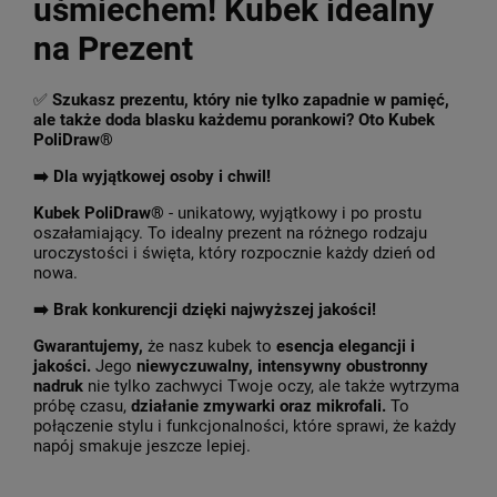
uśmiechem! Kubek idealny
na Prezent
✅
Szukasz prezentu, który nie tylko zapadnie w pamięć,
ale także doda blasku każdemu porankowi? Oto Kubek
PoliDraw®
➡️ Dla wyjątkowej osoby i chwil!
Kubek PoliDraw®
- unikatowy, wyjątkowy i po prostu
oszałamiający. To idealny prezent na różnego rodzaju
uroczystości i święta, który rozpocznie każdy dzień od
nowa.
➡️
Brak konkurencji dzięki najwyższej jakości!
Gwarantujemy,
że nasz kubek to
esencja elegancji i
jakości.
Jego
niewyczuwalny, intensywny obustronny
nadruk
nie tylko zachwyci Twoje oczy, ale także wytrzyma
próbę czasu,
działanie zmywarki oraz mikrofali.
To
połączenie stylu i funkcjonalności, które sprawi, że każdy
napój smakuje jeszcze lepiej.