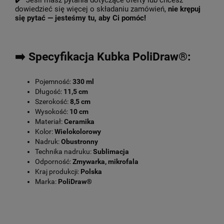
✔️ Jeśli masz pytania dotyczące oferty lub chcesz
dowiedzieć się więcej o składaniu zamówień,
nie krępuj
się pytać — jesteśmy tu, aby Ci pomóc!
➡️ Specyfikacja Kubka PoliDraw®:
Pojemność:
330 ml
Długość:
11,5 cm
Szerokość:
8,5 cm
Wysokość:
10 cm
Materiał:
Ceramika
Kolor:
Wielokolorowy
Nadruk:
Obustronny
Technika nadruku:
Sublimacja
Odporność:
Zmywarka, mikrofala
Kraj produkcji:
Polska
Marka:
PoliDraw®