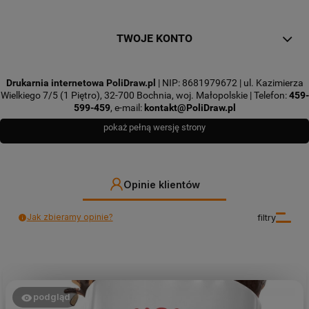
TWOJE KONTO
Drukarnia internetowa PoliDraw.pl
| NIP: 8681979672 | ul. Kazimierza
Wielkiego 7/5 (1 Piętro), 32-700 Bochnia, woj. Małopolskie | Telefon:
459-
599-459
, e-mail:
kontakt@PoliDraw.pl
pokaż pełną wersję strony
Opinie klientów
Jak zbieramy opinie?
filtry
podgląd