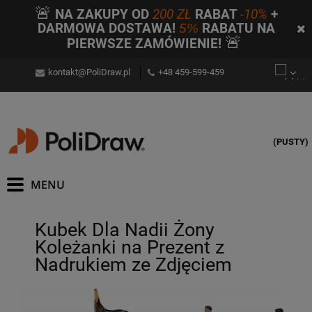
🚨
NA ZAKUPY OD
200 ZŁ
RABAT
-10%
+
DARMOWA DOSTAWA!
5%
RABATU NA
🚨
PIERWSZE ZAMÓWIENIE!
kontakt@PoliDraw.pl
+48 459-599-459
(PUSTY)
Kubek Dla Nadii Żony
Koleżanki na Prezent z
Nadrukiem ze Zdjęciem