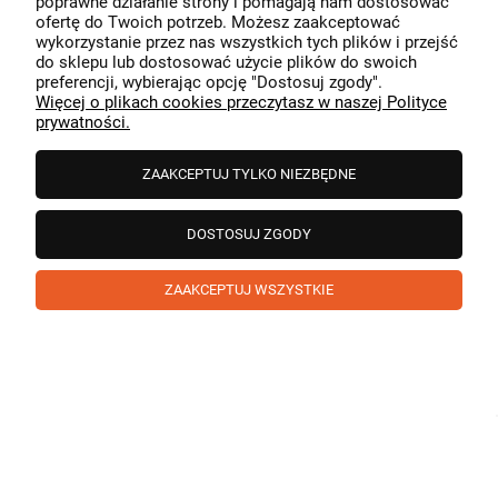
poprawne działanie strony i pomagają nam dostosować
przeszedł bezproblemowo, oraz, że możemy zapewnić
ofertę do Twoich potrzeb. Możesz zaakceptować
odpowiednią obsługę tak świetnym klientom. Dziękujemy
wykorzystanie przez nas wszystkich tych plików i przejść
raz jeszcze!
podgląd
do sklepu lub dostosować użycie plików do swoich
preferencji, wybierając opcję "Dostosuj zgody".
Więcej o plikach cookies przeczytasz w naszej Polityce
prywatności.
ZAAKCEPTUJ TYLKO NIEZBĘDNE
DOSTOSUJ ZGODY
ZAAKCEPTUJ WSZYSTKIE
Paweł
zweryfikowano
5
❤️ super poduszka.dziekuje💪
w tym miesiącu
1
0
Komentarz sklepu