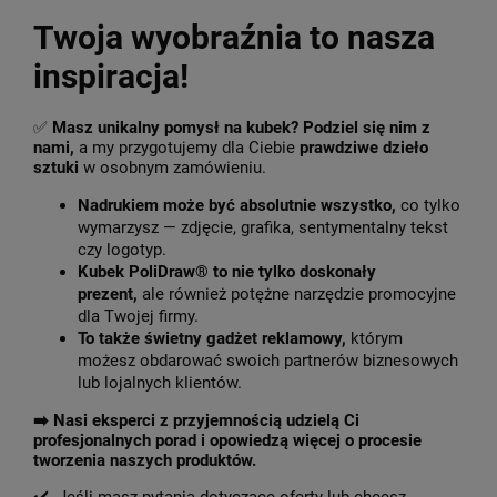
Twoja wyobraźnia to nasza
inspiracja!
✅
Masz unikalny pomysł na kubek? Podziel się nim z
nami,
a my przygotujemy dla Ciebie
prawdziwe dzieło
sztuki
w osobnym zamówieniu.
Nadrukiem może być absolutnie wszystko,
co tylko
wymarzysz — zdjęcie, grafika, sentymentalny tekst
czy logotyp.
Kubek PoliDraw® to nie tylko doskonały
prezent,
ale również potężne narzędzie promocyjne
dla Twojej firmy.
To także świetny gadżet reklamowy,
którym
możesz obdarować swoich partnerów biznesowych
lub lojalnych klientów.
➡️
Nasi eksperci z przyjemnością udzielą Ci
profesjonalnych porad i opowiedzą więcej o procesie
tworzenia naszych produktów.