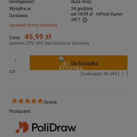
Dostępność:
duża ilość
Wysyłka w:
24 godziny
od 14,99 zł
- InPost Kurier
Dostawa:
24/7
sprawdź formy dostawy
Cena nie zawiera ewentualnych kosztów płatności
45,99 zł
Cena:
zawiera 23% VAT, bez kosztów dostawy
szt.
Zyskujesz
40
pkt [
?
]
Ocena:
Producent: