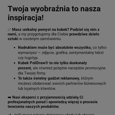
Twoja wyobraźnia to nasza
inspiracja!
✅
Masz unikalny pomysł na kubek? Podziel się nim z
nami,
a my przygotujemy dla Ciebie
prawdziwe dzieło
sztuki
w osobnym zamówieniu.
Nadrukiem może być absolutnie wszystko,
co tylko
wymarzysz — zdjęcie, grafika, sentymentalny tekst
czy logotyp.
Kubek PoliDraw® to nie tylko doskonały
prezent,
ale również potężne narzędzie promocyjne
dla Twojej firmy.
To także świetny gadżet reklamowy,
którym
możesz obdarować swoich partnerów biznesowych
lub lojalnych klientów.
➡️
Nasi eksperci z przyjemnością udzielą Ci
profesjonalnych porad i opowiedzą więcej o procesie
tworzenia naszych produktów.