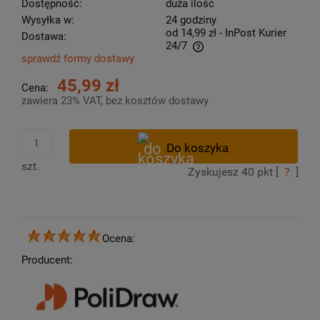
Dostępność:
duża ilość
Wysyłka w:
24 godziny
od 14,99 zł
- InPost Kurier
Dostawa:
24/7
sprawdź formy dostawy
Cena nie zawiera ewentualnych kosztów płatności
45,99 zł
Cena:
zawiera 23% VAT, bez kosztów dostawy
szt.
Zyskujesz
40
pkt [
?
]
Ocena:
Producent: