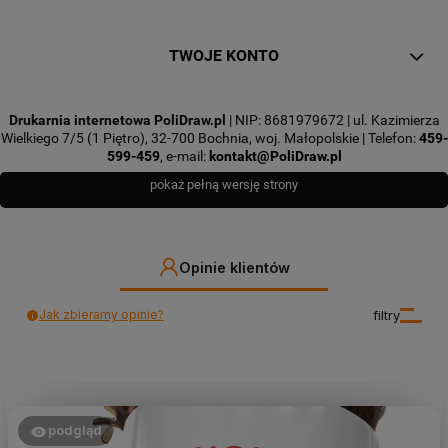
TWOJE KONTO
Drukarnia internetowa PoliDraw.pl
| NIP: 8681979672 | ul. Kazimierza
Wielkiego 7/5 (1 Piętro), 32-700 Bochnia, woj. Małopolskie | Telefon:
459-
599-459
, e-mail:
kontakt@PoliDraw.pl
pokaż pełną wersję strony
Opinie klientów
Jak zbieramy opinie?
filtry
podgląd