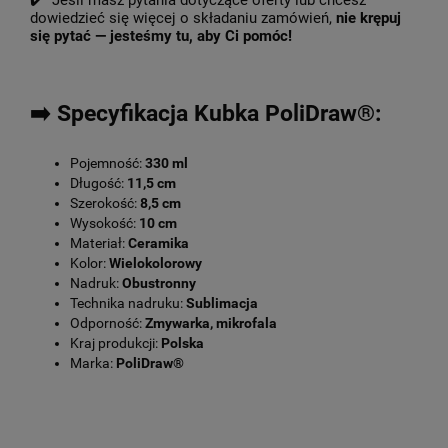
✔️ Jeśli masz pytania dotyczące oferty lub chcesz
dowiedzieć się więcej o składaniu zamówień,
nie krępuj
się pytać — jesteśmy tu, aby Ci pomóc!
➡️ Specyfikacja Kubka PoliDraw®:
Pojemność:
330 ml
Długość:
11,5 cm
Szerokość:
8,5 cm
Wysokość:
10 cm
Materiał:
Ceramika
Kolor:
Wielokolorowy
Nadruk:
Obustronny
Technika nadruku:
Sublimacja
Odporność:
Zmywarka, mikrofala
Kraj produkcji:
Polska
Marka:
PoliDraw®