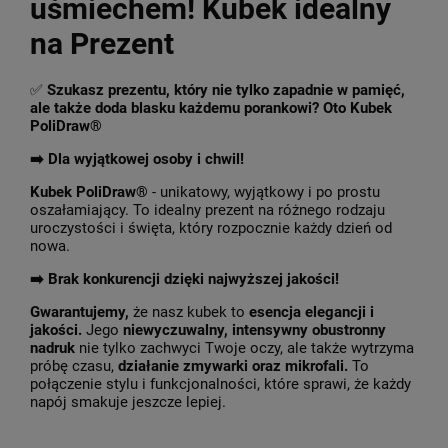
uśmiechem! Kubek idealny
na Prezent
✅
Szukasz prezentu, który nie tylko zapadnie w pamięć,
ale także doda blasku każdemu porankowi? Oto Kubek
PoliDraw®
➡️ Dla wyjątkowej osoby i chwil!
Kubek PoliDraw®
- unikatowy, wyjątkowy i po prostu
oszałamiający. To idealny prezent na różnego rodzaju
uroczystości i święta, który rozpocznie każdy dzień od
nowa.
➡️
Brak konkurencji dzięki najwyższej jakości!
Gwarantujemy,
że nasz kubek to
esencja elegancji i
jakości.
Jego
niewyczuwalny, intensywny obustronny
nadruk
nie tylko zachwyci Twoje oczy, ale także wytrzyma
próbę czasu,
działanie zmywarki oraz mikrofali.
To
połączenie stylu i funkcjonalności, które sprawi, że każdy
napój smakuje jeszcze lepiej.