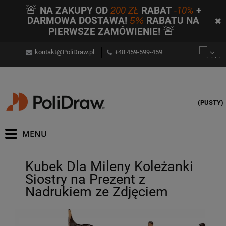
🚨
NA ZAKUPY OD
200 ZŁ
RABAT
-10%
+
DARMOWA DOSTAWA!
5%
RABATU NA
🚨
PIERWSZE ZAMÓWIENIE!
kontakt@PoliDraw.pl
+48 459-599-459
(PUSTY)
Kubek Dla Mileny Koleżanki
Siostry na Prezent z
Nadrukiem ze Zdjęciem