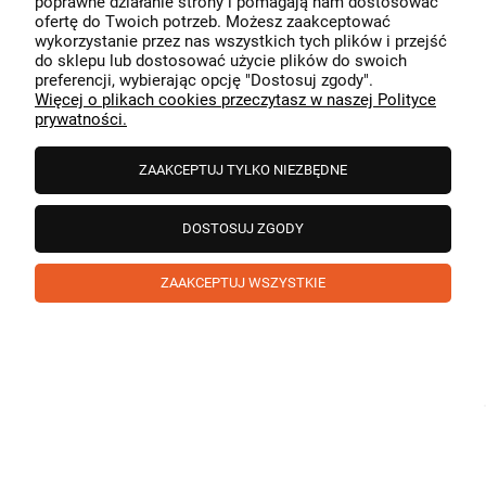
poprawne działanie strony i pomagają nam dostosować
przeszedł bezproblemowo, oraz, że możemy zapewnić
ofertę do Twoich potrzeb. Możesz zaakceptować
odpowiednią obsługę tak świetnym klientom. Dziękujemy
wykorzystanie przez nas wszystkich tych plików i przejść
raz jeszcze!
podgląd
do sklepu lub dostosować użycie plików do swoich
preferencji, wybierając opcję "Dostosuj zgody".
Więcej o plikach cookies przeczytasz w naszej Polityce
prywatności.
ZAAKCEPTUJ TYLKO NIEZBĘDNE
DOSTOSUJ ZGODY
ZAAKCEPTUJ WSZYSTKIE
Paweł
zweryfikowano
5
❤️ super poduszka.dziekuje💪
w tym miesiącu
1
0
Komentarz sklepu