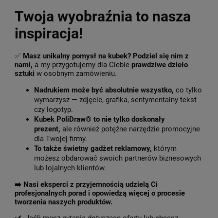
Twoja wyobraźnia to nasza
inspiracja!
✅
Masz unikalny pomysł na kubek? Podziel się nim z
nami,
a my przygotujemy dla Ciebie
prawdziwe dzieło
sztuki
w osobnym zamówieniu.
Nadrukiem może być absolutnie wszystko,
co tylko
wymarzysz — zdjęcie, grafika, sentymentalny tekst
czy logotyp.
Kubek PoliDraw® to nie tylko doskonały
prezent,
ale również potężne narzędzie promocyjne
dla Twojej firmy.
To także świetny gadżet reklamowy,
którym
możesz obdarować swoich partnerów biznesowych
lub lojalnych klientów.
➡️
Nasi eksperci z przyjemnością udzielą Ci
profesjonalnych porad i opowiedzą więcej o procesie
tworzenia naszych produktów.