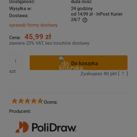
Dostępność:
duża ilość
Wysyłka w:
24 godziny
od 14,99 zł
- InPost Kurier
Dostawa:
24/7
sprawdź formy dostawy
Cena nie zawiera ewentualnych kosztów płatności
45,99 zł
Cena:
zawiera 23% VAT, bez kosztów dostawy
szt.
Zyskujesz
40
pkt [
?
]
Ocena:
Producent: