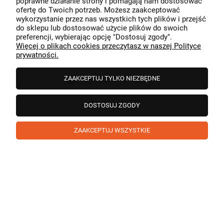
poprawne działanie strony i pomagają nam dostosować
przeszedł bezproblemowo, oraz, że możemy zapewnić
ofertę do Twoich potrzeb. Możesz zaakceptować
odpowiednią obsługę tak świetnym klientom. Dziękujemy
wykorzystanie przez nas wszystkich tych plików i przejść
raz jeszcze!
podgląd
do sklepu lub dostosować użycie plików do swoich
preferencji, wybierając opcję "Dostosuj zgody".
Więcej o plikach cookies przeczytasz w naszej Polityce
prywatności.
ZAAKCEPTUJ TYLKO NIEZBĘDNE
DOSTOSUJ ZGODY
ZAAKCEPTUJ WSZYSTKIE
Paweł
zweryfikowano
5
❤️ super poduszka.dziekuje💪
w tym miesiącu
1
0
Komentarz sklepu