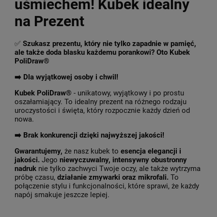
uśmiechem! Kubek idealny
na Prezent
✅
Szukasz prezentu, który nie tylko zapadnie w pamięć,
ale także doda blasku każdemu porankowi? Oto Kubek
PoliDraw®
➡️ Dla wyjątkowej osoby i chwil!
Kubek PoliDraw®
- unikatowy, wyjątkowy i po prostu
oszałamiający. To idealny prezent na różnego rodzaju
uroczystości i święta, który rozpocznie każdy dzień od
nowa.
➡️
Brak konkurencji dzięki najwyższej jakości!
Gwarantujemy,
że nasz kubek to
esencja elegancji i
jakości.
Jego
niewyczuwalny, intensywny obustronny
nadruk
nie tylko zachwyci Twoje oczy, ale także wytrzyma
próbę czasu,
działanie zmywarki oraz mikrofali.
To
połączenie stylu i funkcjonalności, które sprawi, że każdy
napój smakuje jeszcze lepiej.