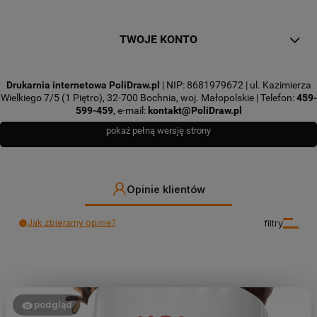
TWOJE KONTO
Drukarnia internetowa PoliDraw.pl
| NIP: 8681979672 | ul. Kazimierza
Wielkiego 7/5 (1 Piętro), 32-700 Bochnia, woj. Małopolskie | Telefon:
459-
599-459
, e-mail:
kontakt@PoliDraw.pl
pokaż pełną wersję strony
Opinie klientów
Jak zbieramy opinie?
filtry
podgląd