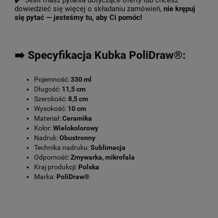
✔️ Jeśli masz pytania dotyczące oferty lub chcesz
dowiedzieć się więcej o składaniu zamówień,
nie krępuj
się pytać — jesteśmy tu, aby Ci pomóc!
➡️ Specyfikacja Kubka PoliDraw®:
Pojemność:
330 ml
Długość:
11,5 cm
Szerokość:
8,5 cm
Wysokość:
10 cm
Materiał:
Ceramika
Kolor:
Wielokolorowy
Nadruk:
Obustronny
Technika nadruku:
Sublimacja
Odporność:
Zmywarka, mikrofala
Kraj produkcji:
Polska
Marka:
PoliDraw®