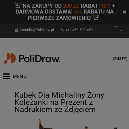
🚨
NA ZAKUPY OD
200 ZŁ
RABAT
-10%
+
DARMOWA DOSTAWA!
5%
RABATU NA
🚨
PIERWSZE ZAMÓWIENIE!
kontakt@PoliDraw.pl
+48 459-599-459
(PUSTY)
Kubek Dla Michaliny Żony
Koleżanki na Prezent z
Nadrukiem ze Zdjęciem