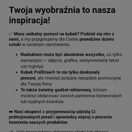
Twoja wyobraźnia to nasza
inspiracja!
✅
Masz unikalny pomysł na kubek? Podziel się nim z
nami,
a my przygotujemy dla Ciebie
prawdziwe dzieło
sztuki
w osobnym zamówieniu.
Nadrukiem może być absolutnie wszystko,
co tylko
wymarzysz — zdjęcie, grafika, sentymentalny tekst
czy logotyp.
Kubek PoliDraw® to nie tylko doskonały
prezent,
ale również potężne narzędzie promocyjne
dla Twojej firmy.
To także świetny gadżet reklamowy,
którym
możesz obdarować swoich partnerów biznesowych
lub lojalnych klientów.
➡️
Nasi eksperci z przyjemnością udzielą Ci
profesjonalnych porad i opowiedzą więcej o procesie
tworzenia naszych produktów.