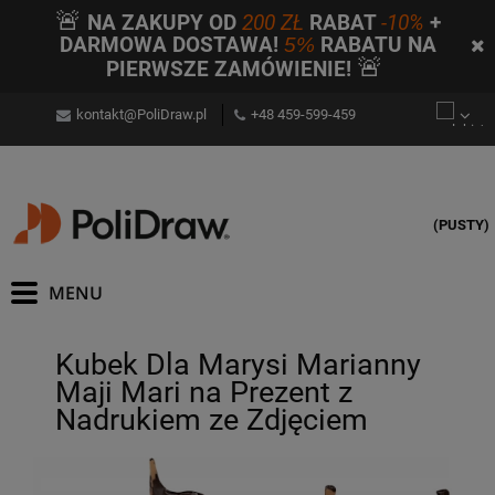
🚨
NA ZAKUPY OD
200 ZŁ
RABAT
-10%
+
DARMOWA DOSTAWA!
5%
RABATU NA
🚨
PIERWSZE ZAMÓWIENIE!
kontakt@PoliDraw.pl
+48 459-599-459
(PUSTY)
Kubek Dla Marysi Marianny
Maji Mari na Prezent z
Nadrukiem ze Zdjęciem