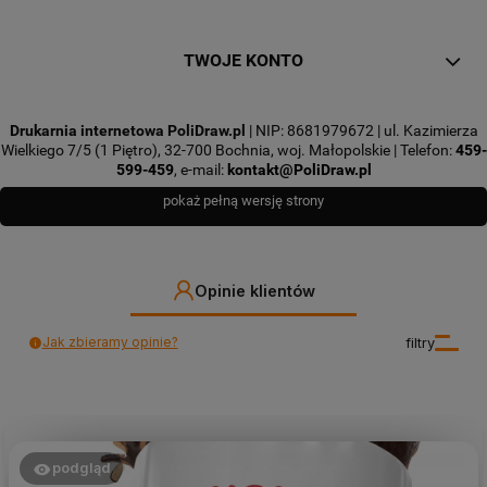
TWOJE KONTO
Drukarnia internetowa PoliDraw.pl
| NIP: 8681979672 | ul. Kazimierza
Wielkiego 7/5 (1 Piętro), 32-700 Bochnia, woj. Małopolskie | Telefon:
459-
599-459
, e-mail:
kontakt@PoliDraw.pl
pokaż pełną wersję strony
Opinie klientów
Jak zbieramy opinie?
filtry
podgląd