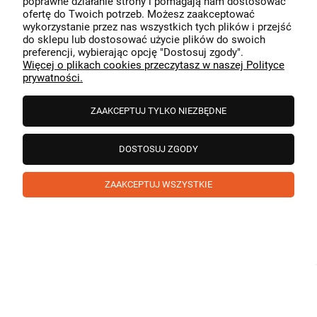
poprawne działanie strony i pomagają nam dostosować
przeszedł bezproblemowo, oraz, że możemy zapewnić
ofertę do Twoich potrzeb. Możesz zaakceptować
odpowiednią obsługę tak świetnym klientom. Dziękujemy
wykorzystanie przez nas wszystkich tych plików i przejść
raz jeszcze!
podgląd
do sklepu lub dostosować użycie plików do swoich
preferencji, wybierając opcję "Dostosuj zgody".
Więcej o plikach cookies przeczytasz w naszej Polityce
prywatności.
ZAAKCEPTUJ TYLKO NIEZBĘDNE
DOSTOSUJ ZGODY
ZAAKCEPTUJ WSZYSTKIE
Paweł
zweryfikowano
5
❤️ super poduszka.dziekuje💪
w tym miesiącu
1
0
Komentarz sklepu