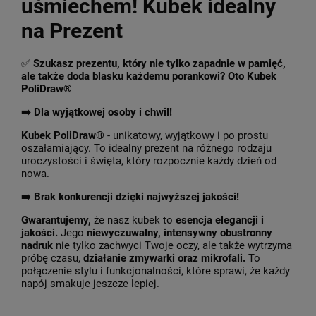
uśmiechem! Kubek idealny
na Prezent
✅
Szukasz prezentu, który nie tylko zapadnie w pamięć,
ale także doda blasku każdemu porankowi? Oto Kubek
PoliDraw®
➡️ Dla wyjątkowej osoby i chwil!
Kubek PoliDraw®
- unikatowy, wyjątkowy i po prostu
oszałamiający. To idealny prezent na różnego rodzaju
uroczystości i święta, który rozpocznie każdy dzień od
nowa.
➡️
Brak konkurencji dzięki najwyższej jakości!
Gwarantujemy,
że nasz kubek to
esencja elegancji i
jakości.
Jego
niewyczuwalny, intensywny obustronny
nadruk
nie tylko zachwyci Twoje oczy, ale także wytrzyma
próbę czasu,
działanie zmywarki oraz mikrofali.
To
połączenie stylu i funkcjonalności, które sprawi, że każdy
napój smakuje jeszcze lepiej.