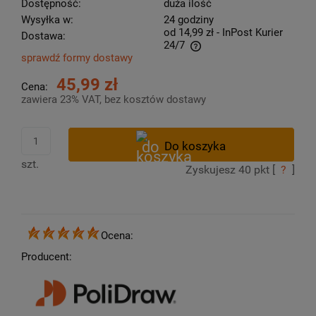
Dostępność:
duża ilość
Wysyłka w:
24 godziny
od 14,99 zł
- InPost Kurier
Dostawa:
24/7
sprawdź formy dostawy
Cena nie zawiera ewentualnych kosztów płatności
45,99 zł
Cena:
zawiera 23% VAT, bez kosztów dostawy
szt.
Zyskujesz
40
pkt [
?
]
Ocena:
Producent: