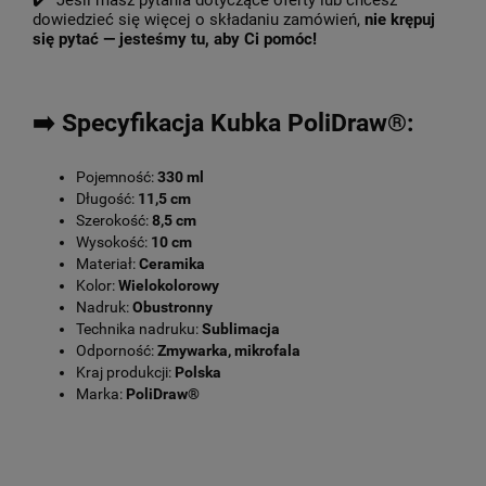
✔️ Jeśli masz pytania dotyczące oferty lub chcesz
dowiedzieć się więcej o składaniu zamówień,
nie krępuj
się pytać — jesteśmy tu, aby Ci pomóc!
➡️ Specyfikacja Kubka PoliDraw®:
Pojemność:
330 ml
Długość:
11,5 cm
Szerokość:
8,5 cm
Wysokość:
10 cm
Materiał:
Ceramika
Kolor:
Wielokolorowy
Nadruk:
Obustronny
Technika nadruku:
Sublimacja
Odporność:
Zmywarka, mikrofala
Kraj produkcji:
Polska
Marka:
PoliDraw®