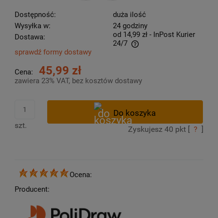
Dostępność:
duża ilość
Wysyłka w:
24 godziny
od 14,99 zł
- InPost Kurier
Dostawa:
24/7
sprawdź formy dostawy
Cena nie zawiera ewentualnych kosztów płatności
45,99 zł
Cena:
zawiera 23% VAT, bez kosztów dostawy
szt.
Zyskujesz
40
pkt [
?
]
Ocena:
Producent: