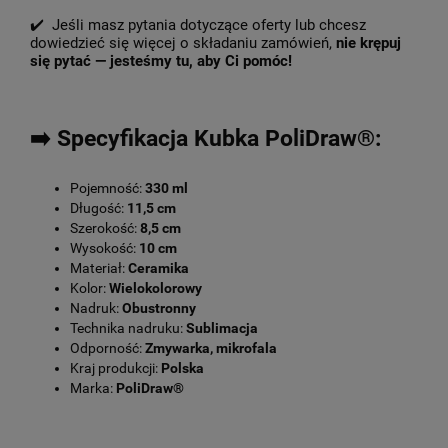
✔️ Jeśli masz pytania dotyczące oferty lub chcesz
dowiedzieć się więcej o składaniu zamówień,
nie krępuj
się pytać — jesteśmy tu, aby Ci pomóc!
➡️ Specyfikacja Kubka PoliDraw®:
Pojemność:
330 ml
Długość:
11,5 cm
Szerokość:
8,5 cm
Wysokość:
10 cm
Materiał:
Ceramika
Kolor:
Wielokolorowy
Nadruk:
Obustronny
Technika nadruku:
Sublimacja
Odporność:
Zmywarka, mikrofala
Kraj produkcji:
Polska
Marka:
PoliDraw®