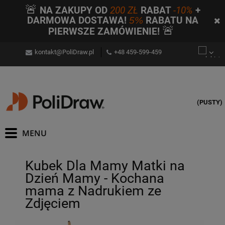
🚨
NA ZAKUPY OD
200 ZŁ
RABAT
-10%
+
DARMOWA DOSTAWA!
5%
RABATU NA
🚨
PIERWSZE ZAMÓWIENIE!
kontakt@PoliDraw.pl
+48 459-599-459
(PUSTY)
Kubek Dla Mamy Matki na
Dzień Mamy - Kochana
mama z Nadrukiem ze
Zdjęciem