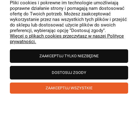
Pliki cookies i pokrewne im technologie umożliwiają
Dziękujemy za miłe słowa! Cieszymy się, że zakup
poprawne działanie strony i pomagają nam dostosować
przeszedł bezproblemowo, oraz, że możemy zapewnić
ofertę do Twoich potrzeb. Możesz zaakceptować
odpowiednią obsługę tak świetnym klientom. Dziękujemy
wykorzystanie przez nas wszystkich tych plików i przejść
raz jeszcze!
podgląd
do sklepu lub dostosować użycie plików do swoich
preferencji, wybierając opcję "Dostosuj zgody".
Więcej o plikach cookies przeczytasz w naszej Polityce
prywatności.
ZAAKCEPTUJ TYLKO NIEZBĘDNE
DOSTOSUJ ZGODY
ZAAKCEPTUJ WSZYSTKIE
Paweł
zweryfikowano
5
❤️ super poduszka.dziekuje💪
w tym miesiącu
1
0