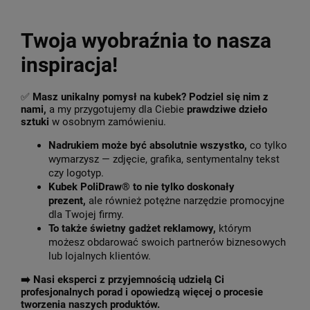
Twoja wyobraźnia to nasza
inspiracja!
✅
Masz unikalny pomysł na kubek? Podziel się nim z
nami,
a my przygotujemy dla Ciebie
prawdziwe dzieło
sztuki
w osobnym zamówieniu.
Nadrukiem może być absolutnie wszystko,
co tylko
wymarzysz — zdjęcie, grafika, sentymentalny tekst
czy logotyp.
Kubek PoliDraw® to nie tylko doskonały
prezent,
ale również potężne narzędzie promocyjne
dla Twojej firmy.
To także świetny gadżet reklamowy,
którym
możesz obdarować swoich partnerów biznesowych
lub lojalnych klientów.
➡️
Nasi eksperci z przyjemnością udzielą Ci
profesjonalnych porad i opowiedzą więcej o procesie
tworzenia naszych produktów.