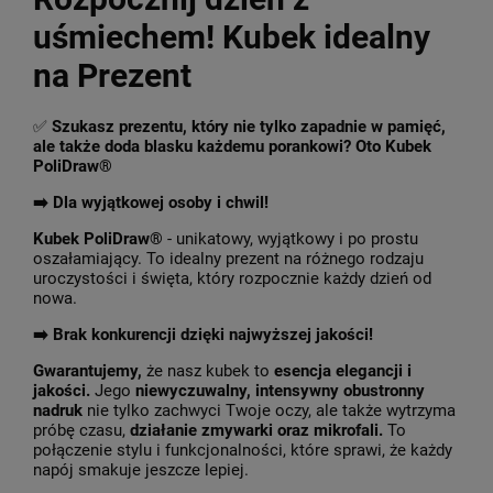
uśmiechem! Kubek idealny
na Prezent
✅
Szukasz prezentu, który nie tylko zapadnie w pamięć,
ale także doda blasku każdemu porankowi? Oto Kubek
PoliDraw®
➡️ Dla wyjątkowej osoby i chwil!
Kubek PoliDraw®
- unikatowy, wyjątkowy i po prostu
oszałamiający. To idealny prezent na różnego rodzaju
uroczystości i święta, który rozpocznie każdy dzień od
nowa.
➡️
Brak konkurencji dzięki najwyższej jakości!
Gwarantujemy,
że nasz kubek to
esencja elegancji i
jakości.
Jego
niewyczuwalny, intensywny obustronny
nadruk
nie tylko zachwyci Twoje oczy, ale także wytrzyma
próbę czasu,
działanie zmywarki oraz mikrofali.
To
połączenie stylu i funkcjonalności, które sprawi, że każdy
napój smakuje jeszcze lepiej.