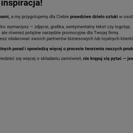
inspiracja!
 nami,
a my przygotujemy dla Ciebie
prawdziwe dzieło sztuki
w osob
lko wymarzysz — zdjęcie, grafika, sentymentalny tekst czy logotyp.
,
ale również potężne narzędzie promocyjne dla Twojej firmy.
sz obdarować swoich partnerów biznesowych lub lojalnych klient
alnych porad i opowiedzą więcej o procesie tworzenia naszych prod
wiedzieć się więcej o składaniu zamówień,
nie krępuj się pytać — j