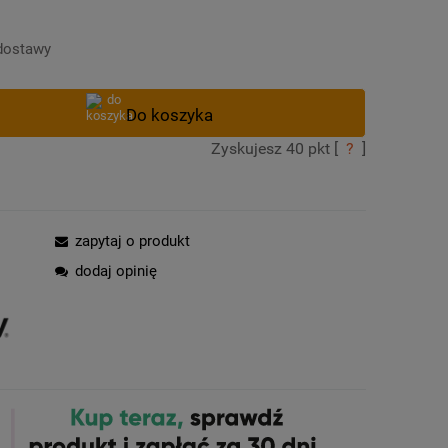
Cena nie zawiera ewentualnych kosztów
płatności
dostawy
Zyskujesz
40
pkt [
?
]
zapytaj o produkt
dodaj opinię