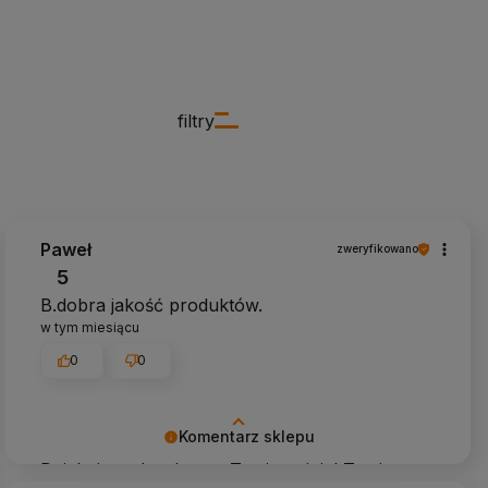
filtry
Paweł
zweryfikowano
5
B.dobra jakość produktów.
w tym miesiącu
0
0
Komentarz sklepu
Dziękujemy bardzo za Twoją opinię! Twoja