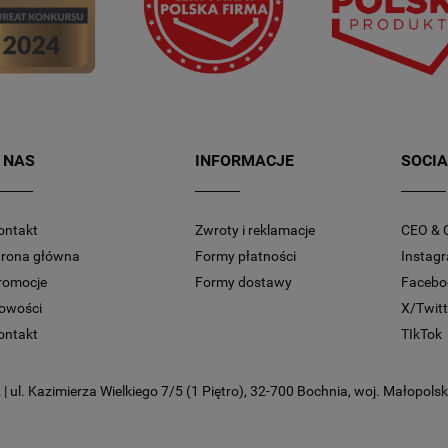
 NAS
INFORMACJE
SOCIA
ontakt
Zwroty i reklamacje
CEO & 
trona główna
Formy płatności
Instag
romocje
Formy dostawy
Facebo
owości
X/Twitt
ontakt
TIkTok
 ul. Kazimierza Wielkiego 7/5 (1 Piętro), 32-700 Bochnia, woj. Małopolski