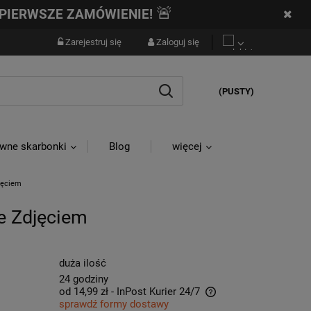
🚨
PIERWSZE ZAMÓWIENIE!
Zarejestruj się
Zaloguj się
(PUSTY)
wne skarbonki
Blog
więcej
jęciem
e Zdjęciem
duża ilość
24 godziny
od 14,99 zł
- InPost Kurier 24/7
sprawdź formy dostawy