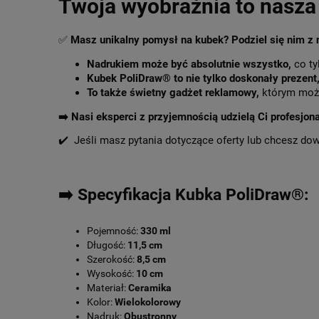
Twoja wyobraźnia to nasza 
✅
Masz unikalny pomysł na kubek? Podziel się nim z
Nadrukiem może być absolutnie wszystko,
co ty
Kubek PoliDraw® to nie tylko doskonały prezent
To także świetny gadżet reklamowy,
którym może
➡️
Nasi eksperci z przyjemnością udzielą Ci profesjon
✔️ Jeśli masz pytania dotyczące oferty lub chcesz do
➡️ Specyfikacja Kubka PoliDraw®:
Pojemność:
330 ml
Długość:
11,5 cm
Szerokość:
8,5 cm
Wysokość:
10 cm
Materiał:
Ceramika
Kolor:
Wielokolorowy
Nadruk:
Obustronny