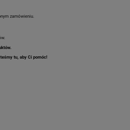
nym zamówieniu.
ów.
uktów.
esteśmy tu, aby Ci pomóc!