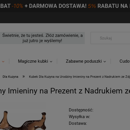
ABAT
-10%
+ DARMOWA DOSTAWA!
5%
RABATU NA 
Świetnie, że tu jesteś. Złóż zamówienie, a
już jutro je wyślemy!
i
Magiczne kubki
Zabawne poduszki
Cudo
»
Dla Kuzyna
Kubek Dla Kuzyna na Urodziny Imieniny na Prezent z Nadrukiem ze Zd
y Imieniny na Prezent z Nadrukiem z
Dostępność:
Wysyłka w:
Dostawa: