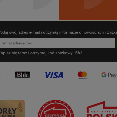
odaj swój adres e-mail i otrzymuj informacje o nowościach i zniż
Zapisz się teraz i otrzymaj kod zniżkowy
-5%!