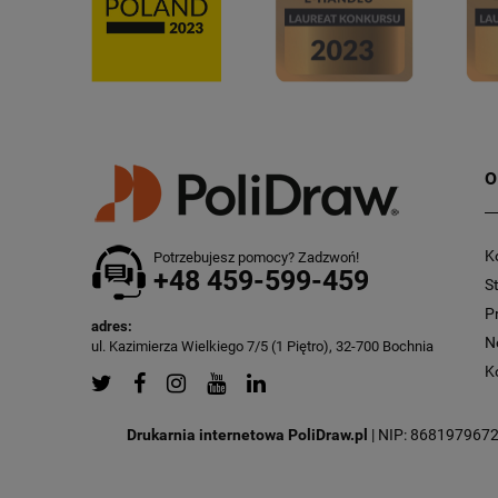
O
K
Potrzebujesz pomocy? Zadzwoń!
+48 459-599-459
S
P
adres:
N
ul. Kazimierza Wielkiego 7/5 (1 Piętro), 32-700 Bochnia
K
Drukarnia internetowa PoliDraw.pl
| NIP: 8681979672 |