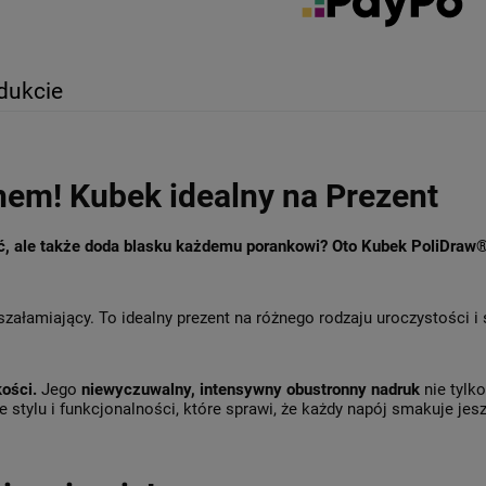
dukcie
hem! Kubek idealny na Prezent
ęć, ale także doda blasku każdemu porankowi? Oto Kubek PoliDraw
szałamiający. To idealny prezent na różnego rodzaju uroczystości i
kości.
Jego
niewyczuwalny, intensywny obustronny nadruk
nie tylk
 stylu i funkcjonalności, które sprawi, że każdy napój smakuje jesz