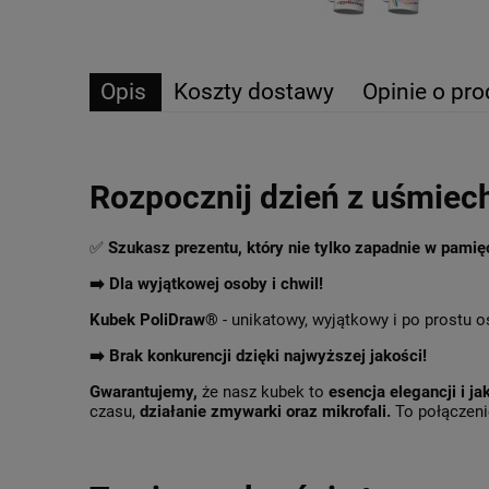
Opis
Koszty dostawy
Opinie o pro
Rozpocznij dzień z uśmiec
✅
Szukasz prezentu, który nie tylko zapadnie w pami
➡️ Dla wyjątkowej osoby i chwil!
Kubek PoliDraw®
- unikatowy, wyjątkowy i po prostu o
➡️
Brak konkurencji dzięki najwyższej jakości!
Gwarantujemy,
że nasz kubek to
esencja elegancji i ja
czasu,
działanie zmywarki oraz mikrofali.
To połączenie