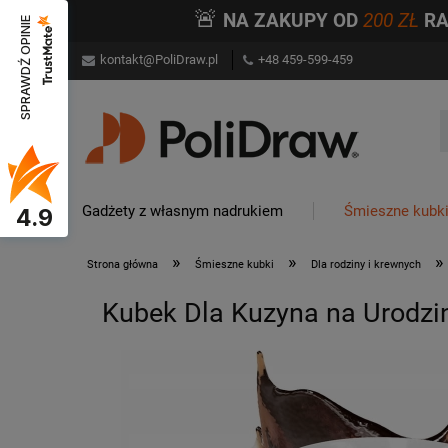
🚨
NA ZAKUPY OD
200 ZŁ
R
SPRAWDŹ OPINIE
kontakt@PoliDraw.pl
+48 459-599-459
Gadżety z własnym nadrukiem
Śmieszne kubk
4.9
»
»
»
Strona główna
Śmieszne kubki
Dla rodziny i krewnych
Kubek Dla Kuzyna na Urodzin