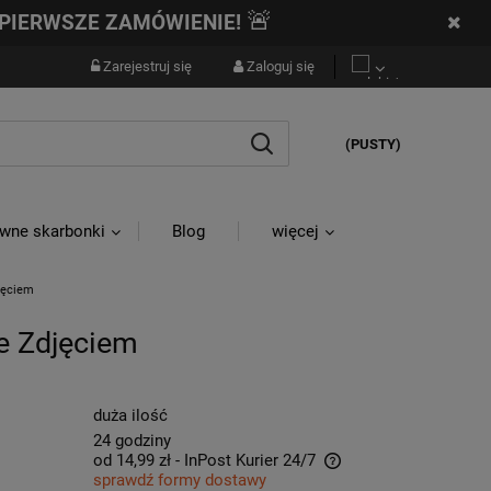
🚨
PIERWSZE ZAMÓWIENIE!
Zarejestruj się
Zaloguj się
(PUSTY)
wne skarbonki
Blog
więcej
jęciem
e Zdjęciem
duża ilość
24 godziny
od 14,99 zł
- InPost Kurier 24/7
sprawdź formy dostawy