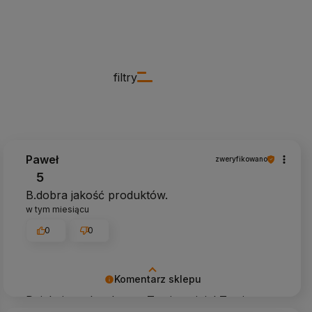
filtry
Paweł
zweryfikowano
5
B.dobra jakość produktów.
w tym miesiącu
0
0
Komentarz sklepu
Dziękujemy bardzo za Twoją opinię! Twoja