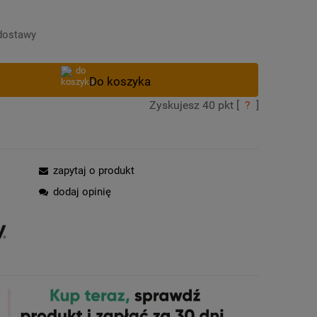
Cena nie zawiera ewentualnych kosztów
płatności
dostawy
Zyskujesz
40
pkt [
?
]
zapytaj o produkt
dodaj opinię