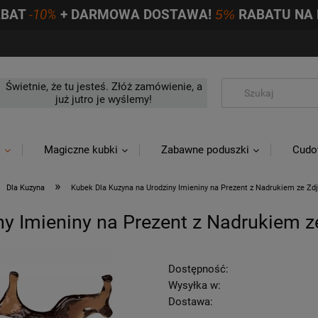
ABAT
-10%
+ DARMOWA DOSTAWA!
5%
RABATU NA 
Świetnie, że tu jesteś. Złóż zamówienie, a
już jutro je wyślemy!
i
Magiczne kubki
Zabawne poduszki
Cudo
»
Dla Kuzyna
Kubek Dla Kuzyna na Urodziny Imieniny na Prezent z Nadrukiem ze Zd
y Imieniny na Prezent z Nadrukiem z
Dostępność:
Wysyłka w:
Dostawa: