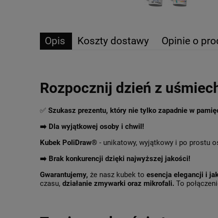
Opis
Koszty dostawy
Opinie o pro
Rozpocznij dzień z uśmiec
✅
Szukasz prezentu, który nie tylko zapadnie w pami
➡️ Dla wyjątkowej osoby i chwil!
Kubek PoliDraw®
- unikatowy, wyjątkowy i po prostu o
➡️
Brak konkurencji dzięki najwyższej jakości!
Gwarantujemy,
że nasz kubek to
esencja elegancji i ja
czasu,
działanie zmywarki oraz mikrofali.
To połączenie