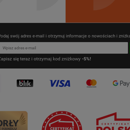
odaj swój adres e-mail i otrzymuj informacje o nowościach i zniż
Zapisz się teraz i otrzymaj kod zniżkowy
-5%!