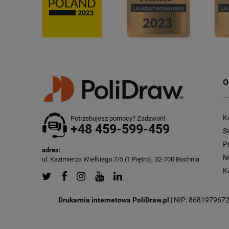
O
K
Potrzebujesz pomocy? Zadzwoń!
+48 459-599-459
S
P
adres:
N
ul. Kazimierza Wielkiego 7/5 (1 Piętro), 32-700 Bochnia
K
Drukarnia internetowa PoliDraw.pl
| NIP: 8681979672 |