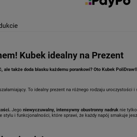
dukcie
hem! Kubek idealny na Prezent
ęć, ale także doda blasku każdemu porankowi? Oto Kubek PoliDraw
szałamiający. To idealny prezent na różnego rodzaju uroczystości i
kości.
Jego
niewyczuwalny, intensywny obustronny nadruk
nie tylk
 stylu i funkcjonalności, które sprawi, że każdy napój smakuje jesz