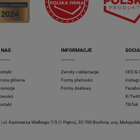
 NAS
INFORMACJE
SOCIA
ontakt
Zwroty i reklamacje
CEO & 
trona główna
Formy płatności
Instag
romocje
Formy dostawy
Facebo
owości
X/Twitt
ontakt
TIkTok
 ul. Kazimierza Wielkiego 7/5 (1 Piętro), 32-700 Bochnia, woj. Małopolski