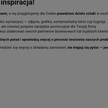
inspiracja!
 nami,
a my przygotujemy dla Ciebie
prawdziwe dzieło sztuki
w osob
lko wymarzysz — zdjęcie, grafika, sentymentalny tekst czy logotyp.
,
ale również potężne narzędzie promocyjne dla Twojej firmy.
sz obdarować swoich partnerów biznesowych lub lojalnych klient
alnych porad i opowiedzą więcej o procesie tworzenia naszych prod
wiedzieć się więcej o składaniu zamówień,
nie krępuj się pytać — j