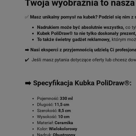
Twoja wyobraźnia to nasza 
✅
Masz unikalny pomysł na kubek? Podziel się nim z
Nadrukiem może być absolutnie wszystko,
co ty
Kubek PoliDraw® to nie tylko doskonały prezent
To także świetny gadżet reklamowy,
którym może
➡️
Nasi eksperci z przyjemnością udzielą Ci profesjon
✔️ Jeśli masz pytania dotyczące oferty lub chcesz do
➡️ Specyfikacja Kubka PoliDraw®:
Pojemność:
330 ml
Długość:
11,5 cm
Szerokość:
8,5 cm
Wysokość:
10 cm
Materiał:
Ceramika
Kolor:
Wielokolorowy
Nadruk:
Obustronny