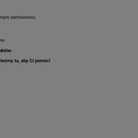
nym zamówieniu.
ów.
uktów.
esteśmy tu, aby Ci pomóc!