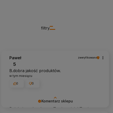
filtry
Paweł
zweryfikowano
5
B.dobra jakość produktów.
w tym miesiącu
0
0
Komentarz sklepu
Dziękujemy bardzo za Twoją opinię! Twoja