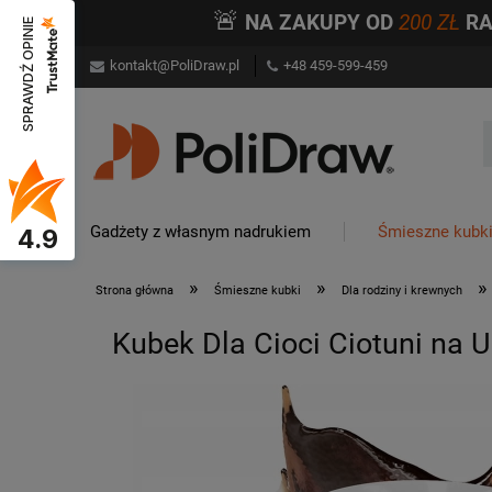
🚨
NA ZAKUPY OD
200 ZŁ
R
SPRAWDŹ OPINIE
kontakt@PoliDraw.pl
+48 459-599-459
Gadżety z własnym nadrukiem
Śmieszne kubk
4.9
»
»
»
Strona główna
Śmieszne kubki
Dla rodziny i krewnych
Kubek Dla Cioci Ciotuni na 