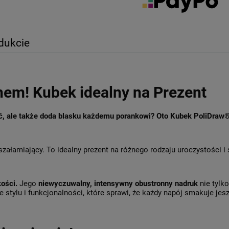
dukcie
hem! Kubek idealny na Prezent
ęć, ale także doda blasku każdemu porankowi? Oto Kubek PoliDraw
szałamiający. To idealny prezent na różnego rodzaju uroczystości i
kości.
Jego
niewyczuwalny, intensywny obustronny nadruk
nie tylk
 stylu i funkcjonalności, które sprawi, że każdy napój smakuje jesz