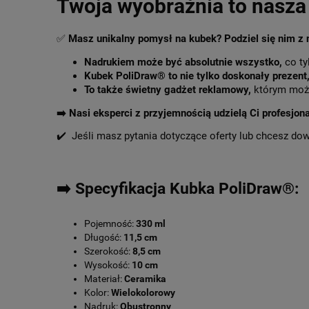
Twoja wyobraźnia to nasza 
✅
Masz unikalny pomysł na kubek? Podziel się nim z
Nadrukiem może być absolutnie wszystko,
co ty
Kubek PoliDraw® to nie tylko doskonały prezent
To także świetny gadżet reklamowy,
którym może
➡️
Nasi eksperci z przyjemnością udzielą Ci profesjon
✔️ Jeśli masz pytania dotyczące oferty lub chcesz do
➡️ Specyfikacja Kubka PoliDraw®:
Pojemność:
330 ml
Długość:
11,5 cm
Szerokość:
8,5 cm
Wysokość:
10 cm
Materiał:
Ceramika
Kolor:
Wielokolorowy
Nadruk:
Obustronny