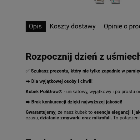
Opis
Koszty dostawy
Opinie o pro
Rozpocznij dzień z uśmiec
✅
Szukasz prezentu, który nie tylko zapadnie w pami
➡️ Dla wyjątkowej osoby i chwil!
Kubek PoliDraw®
- unikatowy, wyjątkowy i po prostu o
➡️
Brak konkurencji dzięki najwyższej jakości!
Gwarantujemy,
że nasz kubek to
esencja elegancji i ja
czasu,
działanie zmywarki oraz mikrofali.
To połączenie