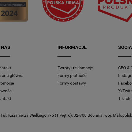
 NAS
INFORMACJE
SOCIA
ontakt
Zwroty i reklamacje
CEO & 
trona główna
Formy płatności
Instag
romocje
Formy dostawy
Facebo
owości
X/Twitt
ontakt
TIkTok
 ul. Kazimierza Wielkiego 7/5 (1 Piętro), 32-700 Bochnia, woj. Małopolski