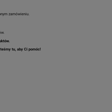
nym zamówieniu.
ów.
uktów.
esteśmy tu, aby Ci pomóc!