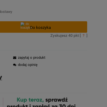
Cena nie zawiera ewentualnych kosztów
płatności
dostawy
Zyskujesz
40
pkt [
?
]
zapytaj o produkt
dodaj opinię