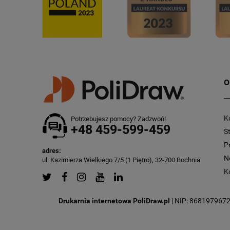
O
K
Potrzebujesz pomocy? Zadzwoń!
+48 459-599-459
S
P
adres:
N
ul. Kazimierza Wielkiego 7/5 (1 Piętro), 32-700 Bochnia
K
Drukarnia internetowa PoliDraw.pl
| NIP: 8681979672 |