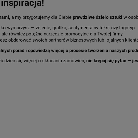
inspiracja!
 nami,
a my przygotujemy dla Ciebie
prawdziwe dzieło sztuki
w osob
lko wymarzysz — zdjęcie, grafika, sentymentalny tekst czy logotyp.
,
ale również potężne narzędzie promocyjne dla Twojej firmy.
sz obdarować swoich partnerów biznesowych lub lojalnych klient
alnych porad i opowiedzą więcej o procesie tworzenia naszych prod
wiedzieć się więcej o składaniu zamówień,
nie krępuj się pytać — j