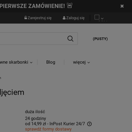
🚨
PIERWSZE ZAMÓWIENIE!
Zarejestruj się
Zaloguj się
(PUSTY)
wne skarbonki
Blog
więcej
m
djęciem
duża ilość
24 godziny
od 14,99 zł
- InPost Kurier 24/7
sprawdź formy dostawy