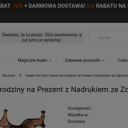
ABAT
-10%
+ DARMOWA DOSTAWA!
5%
RABATU NA 
Świetnie, że tu jesteś. Złóż zamówienie, a
już jutro je wyślemy!
i
Magiczne kubki
Zabawne poduszki
Cudo
»
Dla Cioci
Kubek Dla Cioci Ciotuni na Urodziny na Prezent z Nadrukiem ze Zdjęcie
Urodziny na Prezent z Nadrukiem ze Z
Dostępność:
Wysyłka w:
Dostawa: