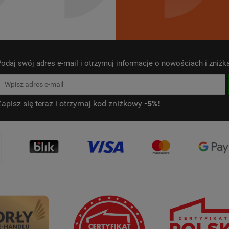
odaj swój adres e-mail i otrzymuj informacje o nowościach i zniż
Zapisz się teraz i otrzymaj kod zniżkowy
-5%!