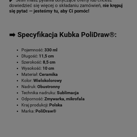
✔️ Jeśli masz pytania dotyczące oferty lub chcesz
dowiedzieć się więcej o składaniu zamówień,
nie krępuj
się pytać — jesteśmy tu, aby Ci pomóc!
➡️ Specyfikacja Kubka PoliDraw®:
Pojemność:
330 ml
Długość:
11,5 cm
Szerokość:
8,5 cm
Wysokość:
10 cm
Materiał:
Ceramika
Kolor:
Wielokolorowy
Nadruk:
Obustronny
Technika nadruku:
Sublimacja
Odporność:
Zmywarka, mikrofala
Kraj produkcji:
Polska
Marka:
PoliDraw®