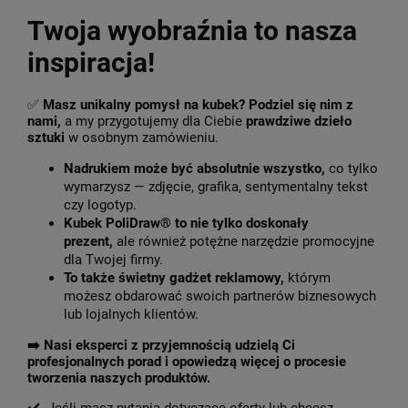
Twoja wyobraźnia to nasza
inspiracja!
✅
Masz unikalny pomysł na kubek? Podziel się nim z
nami,
a my przygotujemy dla Ciebie
prawdziwe dzieło
sztuki
w osobnym zamówieniu.
Nadrukiem może być absolutnie wszystko,
co tylko
wymarzysz — zdjęcie, grafika, sentymentalny tekst
czy logotyp.
Kubek PoliDraw® to nie tylko doskonały
prezent,
ale również potężne narzędzie promocyjne
dla Twojej firmy.
To także świetny gadżet reklamowy,
którym
możesz obdarować swoich partnerów biznesowych
lub lojalnych klientów.
➡️
Nasi eksperci z przyjemnością udzielą Ci
profesjonalnych porad i opowiedzą więcej o procesie
tworzenia naszych produktów.