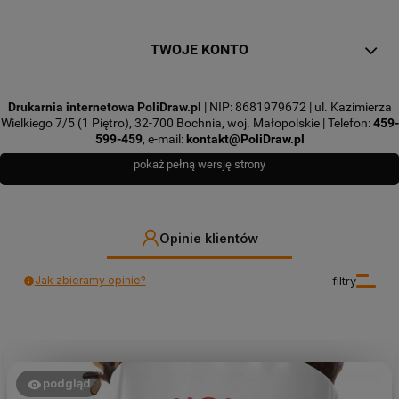
TWOJE KONTO
Drukarnia internetowa PoliDraw.pl
| NIP: 8681979672 | ul. Kazimierza
Wielkiego 7/5 (1 Piętro), 32-700 Bochnia, woj. Małopolskie | Telefon:
459-
599-459
, e-mail:
kontakt@PoliDraw.pl
pokaż pełną wersję strony
Opinie klientów
Jak zbieramy opinie?
filtry
podgląd