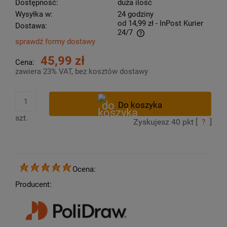
Dostępność:
duża ilość
Wysyłka w:
24 godziny
od 14,99 zł
- InPost Kurier
Dostawa:
24/7
sprawdź formy dostawy
Cena nie zawiera ewentualnych kosztów płatności
45,99 zł
Cena:
zawiera 23% VAT, bez kosztów dostawy
szt.
Zyskujesz
40
pkt [
?
]
Ocena:
Producent: