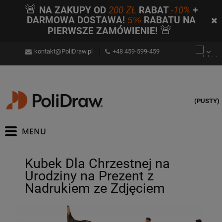
🚨
NA ZAKUPY OD
200 ZŁ
RABAT
-10%
+
DARMOWA DOSTAWA!
5%
RABATU NA
🚨
PIERWSZE ZAMÓWIENIE!
kontakt@PoliDraw.pl
+48 459-599-459
(PUSTY)
Kubek Dla Chrzestnej na
Urodziny na Prezent z
Nadrukiem ze Zdjęciem