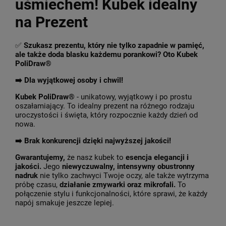
uśmiechem! Kubek idealny
na Prezent
✅
Szukasz prezentu, który nie tylko zapadnie w pamięć,
ale także doda blasku każdemu porankowi? Oto Kubek
PoliDraw®
➡️ Dla wyjątkowej osoby i chwil!
Kubek PoliDraw®
- unikatowy, wyjątkowy i po prostu
oszałamiający. To idealny prezent na różnego rodzaju
uroczystości i święta, który rozpocznie każdy dzień od
nowa.
➡️
Brak konkurencji dzięki najwyższej jakości!
Gwarantujemy,
że nasz kubek to
esencja elegancji i
jakości.
Jego
niewyczuwalny, intensywny obustronny
nadruk
nie tylko zachwyci Twoje oczy, ale także wytrzyma
próbę czasu,
działanie zmywarki oraz mikrofali.
To
połączenie stylu i funkcjonalności, które sprawi, że każdy
napój smakuje jeszcze lepiej.