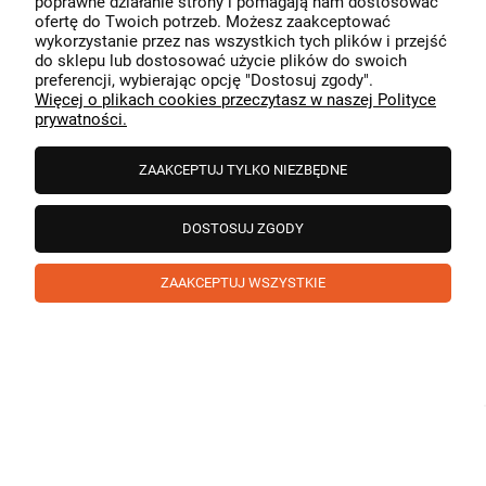
poprawne działanie strony i pomagają nam dostosować
przeszedł bezproblemowo, oraz, że możemy zapewnić
ofertę do Twoich potrzeb. Możesz zaakceptować
odpowiednią obsługę tak świetnym klientom. Dziękujemy
wykorzystanie przez nas wszystkich tych plików i przejść
raz jeszcze!
podgląd
do sklepu lub dostosować użycie plików do swoich
preferencji, wybierając opcję "Dostosuj zgody".
Więcej o plikach cookies przeczytasz w naszej Polityce
prywatności.
ZAAKCEPTUJ TYLKO NIEZBĘDNE
DOSTOSUJ ZGODY
ZAAKCEPTUJ WSZYSTKIE
Paweł
zweryfikowano
5
❤️ super poduszka.dziekuje💪
w tym miesiącu
1
0
Komentarz sklepu