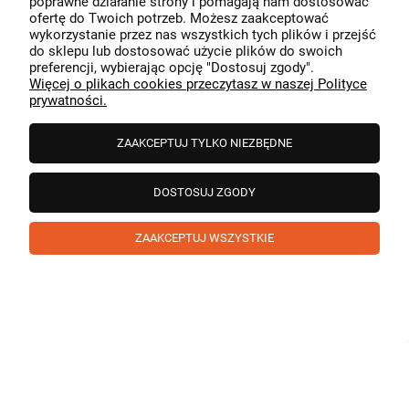
poprawne działanie strony i pomagają nam dostosować
przeszedł bezproblemowo, oraz, że możemy zapewnić
ofertę do Twoich potrzeb. Możesz zaakceptować
odpowiednią obsługę tak świetnym klientom. Dziękujemy
wykorzystanie przez nas wszystkich tych plików i przejść
raz jeszcze!
podgląd
do sklepu lub dostosować użycie plików do swoich
preferencji, wybierając opcję "Dostosuj zgody".
Więcej o plikach cookies przeczytasz w naszej Polityce
prywatności.
ZAAKCEPTUJ TYLKO NIEZBĘDNE
DOSTOSUJ ZGODY
ZAAKCEPTUJ WSZYSTKIE
Paweł
zweryfikowano
5
❤️ super poduszka.dziekuje💪
w tym miesiącu
1
0
Komentarz sklepu