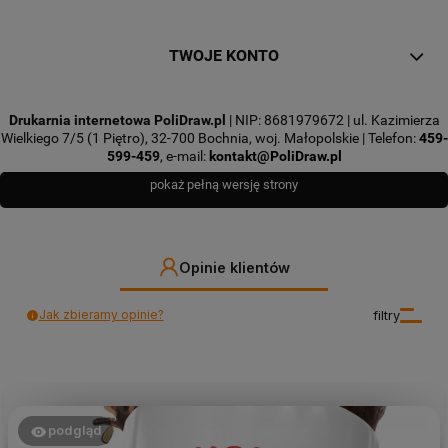
TWOJE KONTO
Drukarnia internetowa PoliDraw.pl
| NIP: 8681979672 | ul. Kazimierza
Wielkiego 7/5 (1 Piętro), 32-700 Bochnia, woj. Małopolskie | Telefon:
459-
599-459
, e-mail:
kontakt@PoliDraw.pl
pokaż pełną wersję strony
Opinie klientów
Jak zbieramy opinie?
filtry
podgląd