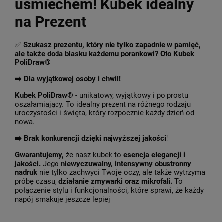
uśmiechem! Kubek idealny
na Prezent
✅
Szukasz prezentu, który nie tylko zapadnie w pamięć,
ale także doda blasku każdemu porankowi? Oto Kubek
PoliDraw®
➡️ Dla wyjątkowej osoby i chwil!
Kubek PoliDraw®
- unikatowy, wyjątkowy i po prostu
oszałamiający. To idealny prezent na różnego rodzaju
uroczystości i święta, który rozpocznie każdy dzień od
nowa.
➡️
Brak konkurencji dzięki najwyższej jakości!
Gwarantujemy,
że nasz kubek to
esencja elegancji i
jakości.
Jego
niewyczuwalny, intensywny obustronny
nadruk
nie tylko zachwyci Twoje oczy, ale także wytrzyma
próbę czasu,
działanie zmywarki oraz mikrofali.
To
połączenie stylu i funkcjonalności, które sprawi, że każdy
napój smakuje jeszcze lepiej.