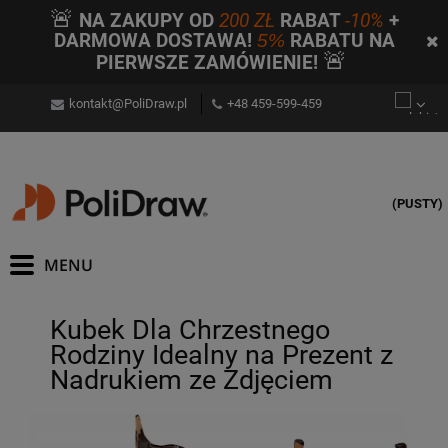
🚨
NA ZAKUPY OD
200 ZŁ
RABAT
-10%
+
DARMOWA DOSTAWA!
5%
RABATU NA
🚨
PIERWSZE ZAMÓWIENIE!
kontakt@PoliDraw.pl
+48 459-599-459
(PUSTY)
Kubek Dla Chrzestnego
Rodziny Idealny na Prezent z
Nadrukiem ze Zdjęciem