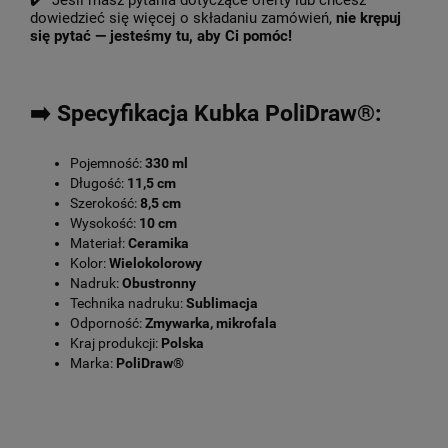
✔️ Jeśli masz pytania dotyczące oferty lub chcesz
dowiedzieć się więcej o składaniu zamówień,
nie krępuj
się pytać — jesteśmy tu, aby Ci pomóc!
➡️ Specyfikacja Kubka PoliDraw®:
Pojemność:
330 ml
Długość:
11,5 cm
Szerokość:
8,5 cm
Wysokość:
10 cm
Materiał:
Ceramika
Kolor:
Wielokolorowy
Nadruk:
Obustronny
Technika nadruku:
Sublimacja
Odporność:
Zmywarka, mikrofala
Kraj produkcji:
Polska
Marka:
PoliDraw®