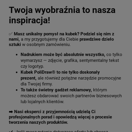
Twoja wyobraźnia to nasza
inspiracja!
✅
Masz unikalny pomysł na kubek? Podziel się nim z
nami,
a my przygotujemy dla Ciebie
prawdziwe dzieło
sztuki
w osobnym zamówieniu.
Nadrukiem może być absolutnie wszystko,
co tylko
wymarzysz — zdjęcie, grafika, sentymentalny tekst
czy logotyp.
Kubek PoliDraw® to nie tylko doskonały
prezent,
ale również potężne narzędzie promocyjne
dla Twojej firmy.
To także świetny gadżet reklamowy,
którym
możesz obdarować swoich partnerów biznesowych
lub lojalnych klientów.
➡️
Nasi eksperci z przyjemnością udzielą Ci
profesjonalnych porad i opowiedzą więcej o procesie
tworzenia naszych produktów.