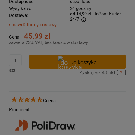
Dostępność:
duża ilość
Wysyłka w:
24 godziny
od 14,99 zł
- InPost Kurier
Dostawa:
24/7
sprawdź formy dostawy
Cena nie zawiera ewentualnych kosztów płatności
45,99 zł
Cena:
zawiera 23% VAT, bez kosztów dostawy
szt.
Zyskujesz
40
pkt [
?
]
Ocena:
Producent: