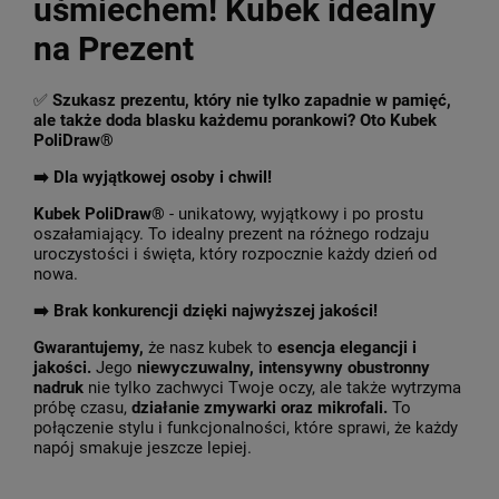
uśmiechem! Kubek idealny
na Prezent
✅
Szukasz prezentu, który nie tylko zapadnie w pamięć,
ale także doda blasku każdemu porankowi? Oto Kubek
PoliDraw®
➡️ Dla wyjątkowej osoby i chwil!
Kubek PoliDraw®
- unikatowy, wyjątkowy i po prostu
oszałamiający. To idealny prezent na różnego rodzaju
uroczystości i święta, który rozpocznie każdy dzień od
nowa.
➡️
Brak konkurencji dzięki najwyższej jakości!
Gwarantujemy,
że nasz kubek to
esencja elegancji i
jakości.
Jego
niewyczuwalny, intensywny obustronny
nadruk
nie tylko zachwyci Twoje oczy, ale także wytrzyma
próbę czasu,
działanie zmywarki oraz mikrofali.
To
połączenie stylu i funkcjonalności, które sprawi, że każdy
napój smakuje jeszcze lepiej.