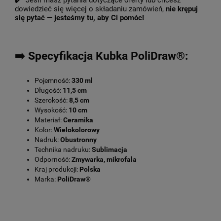
✔️ Jeśli masz pytania dotyczące oferty lub chcesz
dowiedzieć się więcej o składaniu zamówień,
nie krępuj
się pytać — jesteśmy tu, aby Ci pomóc!
➡️ Specyfikacja Kubka PoliDraw®:
Pojemność:
330 ml
Długość:
11,5 cm
Szerokość:
8,5 cm
Wysokość:
10 cm
Materiał:
Ceramika
Kolor:
Wielokolorowy
Nadruk:
Obustronny
Technika nadruku:
Sublimacja
Odporność:
Zmywarka, mikrofala
Kraj produkcji:
Polska
Marka:
PoliDraw®