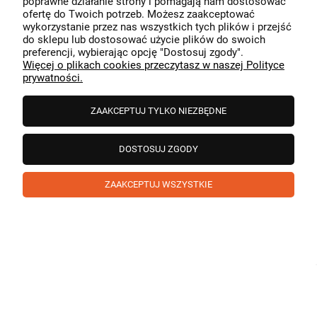
poprawne działanie strony i pomagają nam dostosować
przeszedł bezproblemowo, oraz, że możemy zapewnić
ofertę do Twoich potrzeb. Możesz zaakceptować
odpowiednią obsługę tak świetnym klientom. Dziękujemy
wykorzystanie przez nas wszystkich tych plików i przejść
raz jeszcze!
podgląd
do sklepu lub dostosować użycie plików do swoich
preferencji, wybierając opcję "Dostosuj zgody".
Więcej o plikach cookies przeczytasz w naszej Polityce
prywatności.
ZAAKCEPTUJ TYLKO NIEZBĘDNE
DOSTOSUJ ZGODY
ZAAKCEPTUJ WSZYSTKIE
Paweł
zweryfikowano
5
❤️ super poduszka.dziekuje💪
w tym miesiącu
1
0
Komentarz sklepu