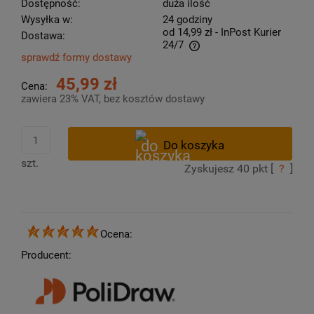
Dostępność:
duża ilość
Wysyłka w:
24 godziny
od 14,99 zł
- InPost Kurier
Dostawa:
24/7
sprawdź formy dostawy
Cena nie zawiera ewentualnych kosztów płatności
45,99 zł
Cena:
zawiera 23% VAT, bez kosztów dostawy
szt.
Zyskujesz
40
pkt [
?
]
Ocena:
Producent: