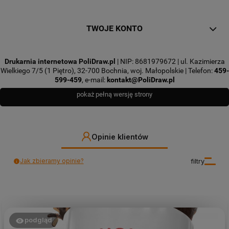
TWOJE KONTO
Drukarnia internetowa PoliDraw.pl
| NIP: 8681979672 | ul. Kazimierza
Wielkiego 7/5 (1 Piętro), 32-700 Bochnia, woj. Małopolskie | Telefon:
459-
599-459
, e-mail:
kontakt@PoliDraw.pl
pokaż pełną wersję strony
Opinie klientów
Jak zbieramy opinie?
filtry
podgląd