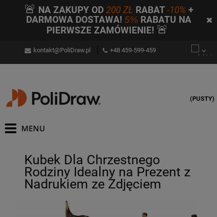
🚨
NA ZAKUPY OD
200 ZŁ
RABAT
-10%
+
DARMOWA DOSTAWA!
5%
RABATU NA
🚨
PIERWSZE ZAMÓWIENIE!
kontakt@PoliDraw.pl
+48 459-599-459
(PUSTY)
Kubek Dla Chrzestnego
Rodziny Idealny na Prezent z
Nadrukiem ze Zdjęciem