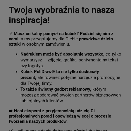
Twoja wyobraźnia to nasza
inspiracja!
✅
Masz unikalny pomysł na kubek? Podziel się nim z
nami,
a my przygotujemy dla Ciebie
prawdziwe dzieło
sztuki
w osobnym zamówieniu.
Nadrukiem może być absolutnie wszystko,
co tylko
wymarzysz — zdjęcie, grafika, sentymentalny tekst
czy logotyp.
Kubek PoliDraw® to nie tylko doskonały
prezent,
ale również potężne narzędzie promocyjne
dla Twojej firmy.
To także świetny gadżet reklamowy,
którym
możesz obdarować swoich partnerów biznesowych
lub lojalnych klientów.
➡️
Nasi eksperci z przyjemnością udzielą Ci
profesjonalnych porad i opowiedzą więcej o procesie
tworzenia naszych produktów.