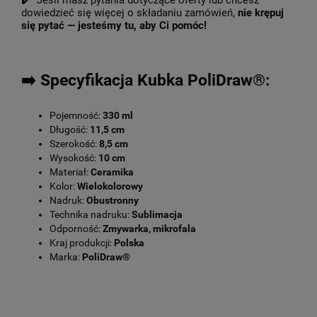
✔️ Jeśli masz pytania dotyczące oferty lub chcesz
dowiedzieć się więcej o składaniu zamówień,
nie krępuj
się pytać — jesteśmy tu, aby Ci pomóc!
➡️ Specyfikacja Kubka PoliDraw®:
Pojemność:
330 ml
Długość:
11,5 cm
Szerokość:
8,5 cm
Wysokość:
10 cm
Materiał:
Ceramika
Kolor:
Wielokolorowy
Nadruk:
Obustronny
Technika nadruku:
Sublimacja
Odporność:
Zmywarka, mikrofala
Kraj produkcji:
Polska
Marka:
PoliDraw®