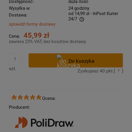
Dostępność:
duża ilość
Wysyłka w:
24 godziny
od 14,99 zł
- InPost Kurier
Dostawa:
24/7
sprawdź formy dostawy
Cena nie zawiera ewentualnych kosztów płatności
45,99 zł
Cena:
zawiera 23% VAT, bez kosztów dostawy
szt.
Zyskujesz
40
pkt [
?
]
Ocena:
Producent: