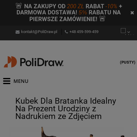
🚨
NA ZAKUPY OD
200 ZŁ
RABAT
-10%
+
DARMOWA DOSTAWA!
5%
RABATU NA
🚨
PIERWSZE ZAMÓWIENIE!
kontakt@PoliDraw.pl
+48 459-599-459
(PUSTY)
Kubek Dla Bratanka Idealny
Na Prezent Urodziny z
Nadrukiem ze Zdjęciem