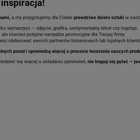
inspiracja!
 nami,
a my przygotujemy dla Ciebie
prawdziwe dzieło sztuki
w osob
lko wymarzysz — zdjęcie, grafika, sentymentalny tekst czy logotyp.
,
ale również potężne narzędzie promocyjne dla Twojej firmy.
sz obdarować swoich partnerów biznesowych lub lojalnych klient
alnych porad i opowiedzą więcej o procesie tworzenia naszych prod
wiedzieć się więcej o składaniu zamówień,
nie krępuj się pytać — j