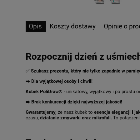
Opis
Koszty dostawy
Opinie o pro
Rozpocznij dzień z uśmiec
✅
Szukasz prezentu, który nie tylko zapadnie w pami
➡️ Dla wyjątkowej osoby i chwil!
Kubek PoliDraw®
- unikatowy, wyjątkowy i po prostu o
➡️
Brak konkurencji dzięki najwyższej jakości!
Gwarantujemy,
że nasz kubek to
esencja elegancji i ja
czasu,
działanie zmywarki oraz mikrofali.
To połączenie