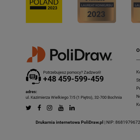
O
K
Potrzebujesz pomocy? Zadzwoń!
+48 459-599-459
S
P
adres:
N
ul. Kazimierza Wielkiego 7/5 (1 Piętro), 32-700 Bochnia
K
Drukarnia internetowa PoliDraw.pl
| NIP: 8681979672 |