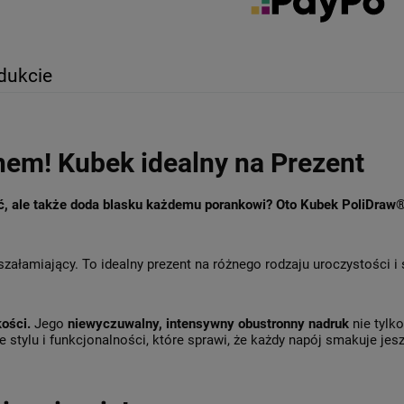
dukcie
hem! Kubek idealny na Prezent
ęć, ale także doda blasku każdemu porankowi? Oto Kubek PoliDraw
szałamiający. To idealny prezent na różnego rodzaju uroczystości i
kości.
Jego
niewyczuwalny, intensywny obustronny nadruk
nie tylk
 stylu i funkcjonalności, które sprawi, że każdy napój smakuje jesz