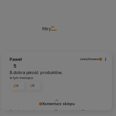
filtry
Paweł
zweryfikowano
5
B.dobra jakość produktów.
w tym miesiącu
0
0
Komentarz sklepu
Dziękujemy bardzo za Twoją opinię! Twoja