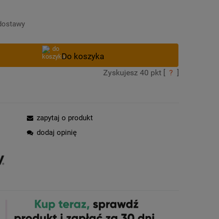
Cena nie zawiera ewentualnych kosztów
płatności
dostawy
Zyskujesz
40
pkt [
?
]
zapytaj o produkt
dodaj opinię