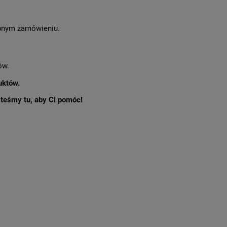
nym zamówieniu.
ów.
uktów.
esteśmy tu, aby Ci pomóc!