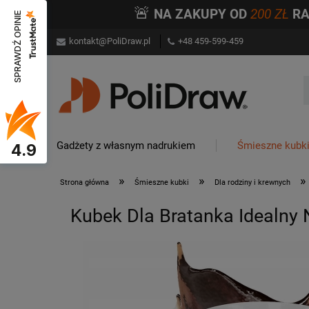
🚨
NA ZAKUPY OD
200 ZŁ
R
SPRAWDŹ OPINIE
kontakt@PoliDraw.pl
+48 459-599-459
Gadżety z własnym nadrukiem
Śmieszne kubk
4.9
»
»
»
Strona główna
Śmieszne kubki
Dla rodziny i krewnych
Kubek Dla Bratanka Idealny 