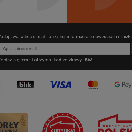
odaj swój adres e-mail i otrzymuj informacje o nowościach i zniż
Zapisz się teraz i otrzymaj kod zniżkowy
-5%!