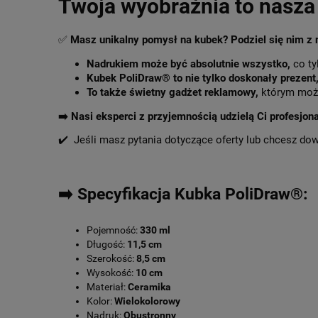
Twoja wyobraźnia to nasza 
✅
Masz unikalny pomysł na kubek? Podziel się nim z
Nadrukiem może być absolutnie wszystko,
co ty
Kubek PoliDraw® to nie tylko doskonały prezent
To także świetny gadżet reklamowy,
którym może
➡️
Nasi eksperci z przyjemnością udzielą Ci profesjon
✔️ Jeśli masz pytania dotyczące oferty lub chcesz do
➡️ Specyfikacja Kubka PoliDraw®:
Pojemność:
330 ml
Długość:
11,5 cm
Szerokość:
8,5 cm
Wysokość:
10 cm
Materiał:
Ceramika
Kolor:
Wielokolorowy
Nadruk:
Obustronny