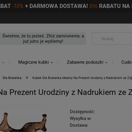
ABAT
-10%
+ DARMOWA DOSTAWA!
5%
RABATU NA 
Świetnie, że tu jesteś. Złóż zamówienie, a
już jutro je wyślemy!
i
Magiczne kubki
Zabawne poduszki
Cudo
»
Dla Bratanka
Kubek Dla Bratanka Idealny Na Prezent Urodziny z Nadrukiem ze Zd
Na Prezent Urodziny z Nadrukiem ze 
Dostępność:
Wysyłka w:
Dostawa: