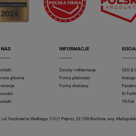
 NAS
INFORMACJE
SOCIA
ontakt
Zwroty i reklamacje
CEO & 
trona główna
Formy płatności
Instag
romocje
Formy dostawy
Facebo
owości
X/Twitt
ontakt
TIkTok
 ul. Kazimierza Wielkiego 7/5 (1 Piętro), 32-700 Bochnia, woj. Małopolski