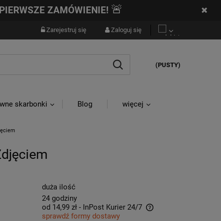
🚨
PIERWSZE ZAMÓWIENIE!
Zarejestruj się
Zaloguj się
(PUSTY)
wne skarbonki
Blog
więcej
jęciem
Zdjęciem
duża ilość
24 godziny
od 14,99 zł
- InPost Kurier 24/7
sprawdź formy dostawy