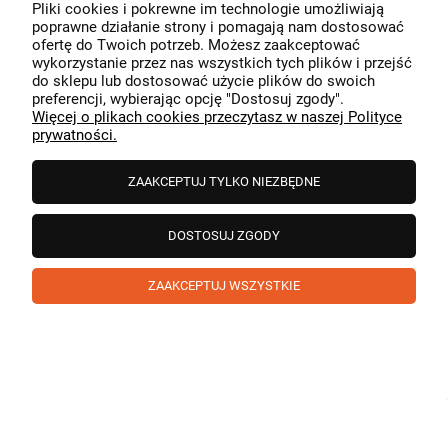
Pliki cookies i pokrewne im technologie umożliwiają
Dziękujemy za miłe słowa! Cieszymy się, że zakup
poprawne działanie strony i pomagają nam dostosować
przeszedł bezproblemowo, oraz, że możemy zapewnić
ofertę do Twoich potrzeb. Możesz zaakceptować
odpowiednią obsługę tak świetnym klientom. Dziękujemy
wykorzystanie przez nas wszystkich tych plików i przejść
raz jeszcze!
podgląd
do sklepu lub dostosować użycie plików do swoich
preferencji, wybierając opcję "Dostosuj zgody".
Więcej o plikach cookies przeczytasz w naszej Polityce
prywatności.
ZAAKCEPTUJ TYLKO NIEZBĘDNE
DOSTOSUJ ZGODY
ZAAKCEPTUJ WSZYSTKIE
Paweł
zweryfikowano
5
❤️ super poduszka.dziekuje💪
w tym miesiącu
1
0