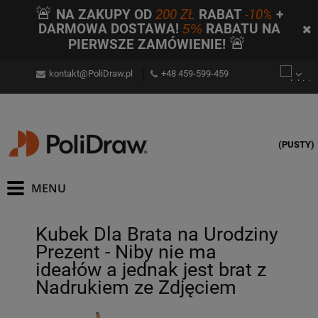
🚨
NA ZAKUPY OD
200 ZŁ
RABAT
-10%
+
DARMOWA DOSTAWA!
5%
RABATU NA
🚨
PIERWSZE ZAMÓWIENIE!
kontakt@PoliDraw.pl
+48 459-599-459
(PUSTY)
Kubek Dla Brata na Urodziny
Prezent - Niby nie ma
ideałów a jednak jest brat z
Nadrukiem ze Zdjęciem