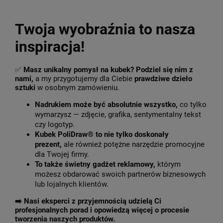
Twoja wyobraźnia to nasza
inspiracja!
✅
Masz unikalny pomysł na kubek? Podziel się nim z
nami,
a my przygotujemy dla Ciebie
prawdziwe dzieło
sztuki
w osobnym zamówieniu.
Nadrukiem może być absolutnie wszystko,
co tylko
wymarzysz — zdjęcie, grafika, sentymentalny tekst
czy logotyp.
Kubek PoliDraw® to nie tylko doskonały
prezent,
ale również potężne narzędzie promocyjne
dla Twojej firmy.
To także świetny gadżet reklamowy,
którym
możesz obdarować swoich partnerów biznesowych
lub lojalnych klientów.
➡️
Nasi eksperci z przyjemnością udzielą Ci
profesjonalnych porad i opowiedzą więcej o procesie
tworzenia naszych produktów.