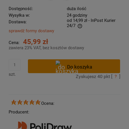
Dostępność:
duża ilość
Wysyłka w:
24 godziny
od 14,99 zł
- InPost Kurier
Dostawa:
24/7
sprawdź formy dostawy
Cena nie zawiera ewentualnych kosztów płatności
45,99 zł
Cena:
zawiera 23% VAT, bez kosztów dostawy
szt.
Zyskujesz
40
pkt [
?
]
Ocena:
Producent: