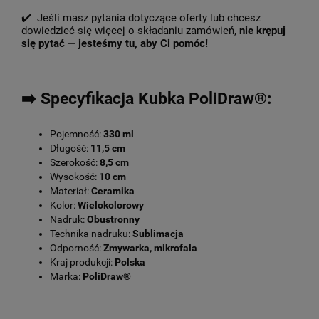
✔️ Jeśli masz pytania dotyczące oferty lub chcesz
dowiedzieć się więcej o składaniu zamówień,
nie krępuj
się pytać — jesteśmy tu, aby Ci pomóc!
➡️ Specyfikacja Kubka PoliDraw®:
Pojemność:
330 ml
Długość:
11,5 cm
Szerokość:
8,5 cm
Wysokość:
10 cm
Materiał:
Ceramika
Kolor:
Wielokolorowy
Nadruk:
Obustronny
Technika nadruku:
Sublimacja
Odporność:
Zmywarka, mikrofala
Kraj produkcji:
Polska
Marka:
PoliDraw®