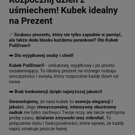
uśmiechem! Kubek idealny
na Prezent
✅
Szukasz prezentu, który nie tylko zapadnie w pamięć,
ale także doda blasku każdemu porankowi? Oto Kubek
PoliDraw®
➡️ Dla wyjątkowej osoby i chwil!
Kubek PoliDraw®
- unikatowy, wyjątkowy i po prostu
oszałamiający. To idealny prezent na różnego rodzaju
uroczystości i święta, który rozpocznie każdy dzień od
nowa.
➡️
Brak konkurencji dzięki najwyższej jakości!
Gwarantujemy,
że nasz kubek to
esencja elegancji i
jakości.
Jego
niewyczuwalny, intensywny obustronny
nadruk
nie tylko zachwyci Twoje oczy, ale także wytrzyma
próbę czasu,
działanie zmywarki oraz mikrofali.
To
połączenie stylu i funkcjonalności, które sprawi, że każdy
napój smakuje jeszcze lepiej.