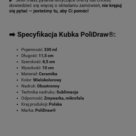
✔️ Jeśli masz pytania dotyczące oferty lub chcesz
dowiedzieć się więcej o składaniu zamówień,
nie krępuj
się pytać — jesteśmy tu, aby Ci pomóc!
➡️ Specyfikacja Kubka PoliDraw®:
Pojemność:
330 ml
Długość:
11,5 cm
Szerokość:
8,5 cm
Wysokość:
10 cm
Materiał:
Ceramika
Kolor:
Wielokolorowy
Nadruk:
Obustronny
Technika nadruku:
Sublimacja
Odporność:
Zmywarka, mikrofala
Kraj produkcji:
Polska
Marka:
PoliDraw®