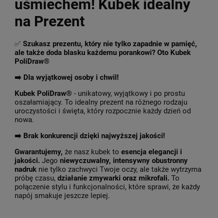
uśmiechem! Kubek idealny
na Prezent
✅
Szukasz prezentu, który nie tylko zapadnie w pamięć,
ale także doda blasku każdemu porankowi? Oto Kubek
PoliDraw®
➡️ Dla wyjątkowej osoby i chwil!
Kubek PoliDraw®
- unikatowy, wyjątkowy i po prostu
oszałamiający. To idealny prezent na różnego rodzaju
uroczystości i święta, który rozpocznie każdy dzień od
nowa.
➡️
Brak konkurencji dzięki najwyższej jakości!
Gwarantujemy,
że nasz kubek to
esencja elegancji i
jakości.
Jego
niewyczuwalny, intensywny obustronny
nadruk
nie tylko zachwyci Twoje oczy, ale także wytrzyma
próbę czasu,
działanie zmywarki oraz mikrofali.
To
połączenie stylu i funkcjonalności, które sprawi, że każdy
napój smakuje jeszcze lepiej.