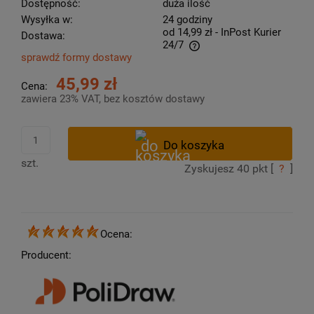
Dostępność:
duża ilość
Wysyłka w:
24 godziny
od 14,99 zł
- InPost Kurier
Dostawa:
24/7
sprawdź formy dostawy
Cena nie zawiera ewentualnych kosztów płatności
45,99 zł
Cena:
zawiera 23% VAT, bez kosztów dostawy
szt.
Zyskujesz
40
pkt [
?
]
Ocena:
Producent: