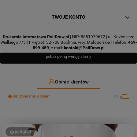
TWOJE KONTO
Drukarnia internetowa PoliDraw.pl
| NIP: 8681979672 | ul. Kazimierza
Wielkiego 7/5 (1 Piętro), 32-700 Bochnia, woj. Małopolskie | Telefon:
459-
599-459
, e-mail:
kontakt@PoliDraw.pl
pokaż pełną wersję strony
Opinie klientów
Jak zbieramy opinie?
filtry
podgląd