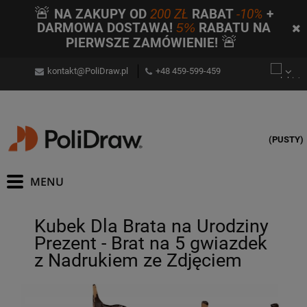
🚨
NA ZAKUPY OD
200 ZŁ
RABAT
-10%
+
DARMOWA DOSTAWA!
5%
RABATU NA
🚨
PIERWSZE ZAMÓWIENIE!
kontakt@PoliDraw.pl
+48 459-599-459
(PUSTY)
Kubek Dla Brata na Urodziny
Prezent - Brat na 5 gwiazdek
z Nadrukiem ze Zdjęciem