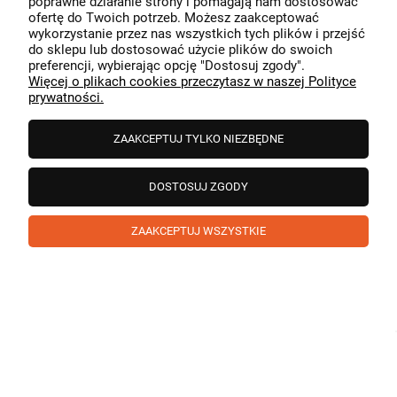
poprawne działanie strony i pomagają nam dostosować
przeszedł bezproblemowo, oraz, że możemy zapewnić
ofertę do Twoich potrzeb. Możesz zaakceptować
odpowiednią obsługę tak świetnym klientom. Dziękujemy
wykorzystanie przez nas wszystkich tych plików i przejść
raz jeszcze!
podgląd
do sklepu lub dostosować użycie plików do swoich
preferencji, wybierając opcję "Dostosuj zgody".
Więcej o plikach cookies przeczytasz w naszej Polityce
prywatności.
ZAAKCEPTUJ TYLKO NIEZBĘDNE
DOSTOSUJ ZGODY
ZAAKCEPTUJ WSZYSTKIE
Paweł
zweryfikowano
5
❤️ super poduszka.dziekuje💪
w tym miesiącu
1
0
Komentarz sklepu