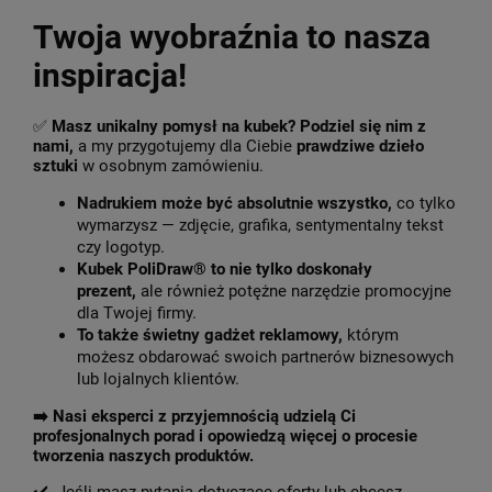
Twoja wyobraźnia to nasza
inspiracja!
✅
Masz unikalny pomysł na kubek? Podziel się nim z
nami,
a my przygotujemy dla Ciebie
prawdziwe dzieło
sztuki
w osobnym zamówieniu.
Nadrukiem może być absolutnie wszystko,
co tylko
wymarzysz — zdjęcie, grafika, sentymentalny tekst
czy logotyp.
Kubek PoliDraw® to nie tylko doskonały
prezent,
ale również potężne narzędzie promocyjne
dla Twojej firmy.
To także świetny gadżet reklamowy,
którym
możesz obdarować swoich partnerów biznesowych
lub lojalnych klientów.
➡️
Nasi eksperci z przyjemnością udzielą Ci
profesjonalnych porad i opowiedzą więcej o procesie
tworzenia naszych produktów.