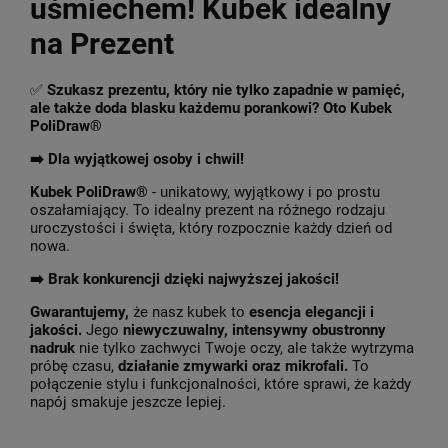
uśmiechem! Kubek idealny
na Prezent
✅
Szukasz prezentu, który nie tylko zapadnie w pamięć,
ale także doda blasku każdemu porankowi? Oto Kubek
PoliDraw®
➡️ Dla wyjątkowej osoby i chwil!
Kubek PoliDraw®
- unikatowy, wyjątkowy i po prostu
oszałamiający. To idealny prezent na różnego rodzaju
uroczystości i święta, który rozpocznie każdy dzień od
nowa.
➡️
Brak konkurencji dzięki najwyższej jakości!
Gwarantujemy,
że nasz kubek to
esencja elegancji i
jakości.
Jego
niewyczuwalny, intensywny obustronny
nadruk
nie tylko zachwyci Twoje oczy, ale także wytrzyma
próbę czasu,
działanie zmywarki oraz mikrofali.
To
połączenie stylu i funkcjonalności, które sprawi, że każdy
napój smakuje jeszcze lepiej.