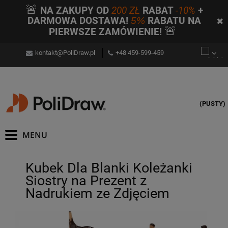
🚨
NA ZAKUPY OD
200 ZŁ
RABAT
-10%
+
DARMOWA DOSTAWA!
5%
RABATU NA
🚨
PIERWSZE ZAMÓWIENIE!
kontakt@PoliDraw.pl
+48 459-599-459
(PUSTY)
Kubek Dla Blanki Koleżanki
Siostry na Prezent z
Nadrukiem ze Zdjęciem