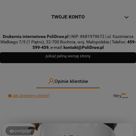
TWOJE KONTO
Drukarnia internetowa PoliDraw.pl
| NIP: 8681979672 | ul. Kazimierza
Wielkiego 7/5 (1 Piętro), 32-700 Bochnia, woj. Małopolskie | Telefon:
459-
599-459
, e-mail:
kontakt@PoliDraw.pl
pokaż pełną wersję strony
Opinie klientów
Jak zbieramy opinie?
filtry
podgląd