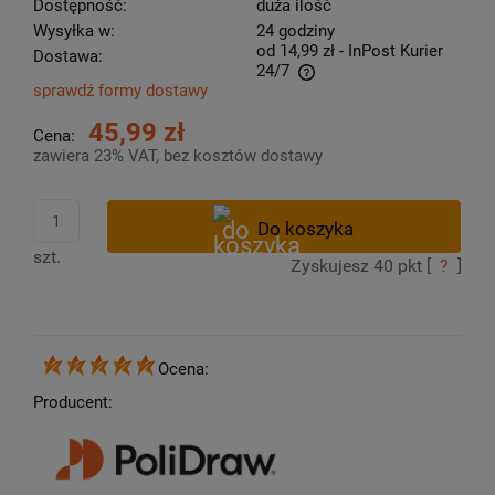
Dostępność:
duża ilość
Wysyłka w:
24 godziny
od 14,99 zł
- InPost Kurier
Dostawa:
24/7
sprawdź formy dostawy
Cena nie zawiera ewentualnych kosztów płatności
45,99 zł
Cena:
zawiera 23% VAT, bez kosztów dostawy
szt.
Zyskujesz
40
pkt [
?
]
Ocena:
Producent: