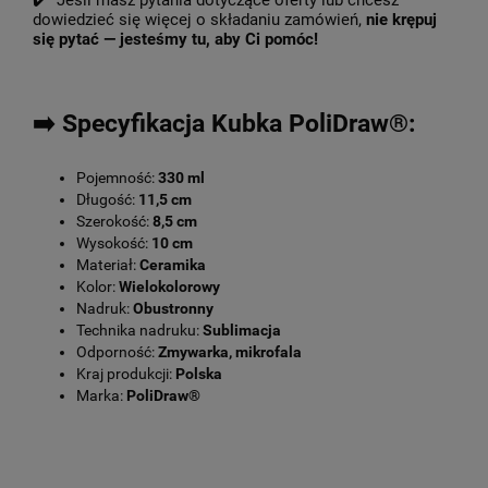
✔️ Jeśli masz pytania dotyczące oferty lub chcesz
dowiedzieć się więcej o składaniu zamówień,
nie krępuj
się pytać — jesteśmy tu, aby Ci pomóc!
➡️ Specyfikacja Kubka PoliDraw®:
Pojemność:
330 ml
Długość:
11,5 cm
Szerokość:
8,5 cm
Wysokość:
10 cm
Materiał:
Ceramika
Kolor:
Wielokolorowy
Nadruk:
Obustronny
Technika nadruku:
Sublimacja
Odporność:
Zmywarka, mikrofala
Kraj produkcji:
Polska
Marka:
PoliDraw®