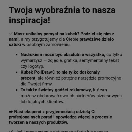
Twoja wyobraźnia to nasza
inspiracja!
✅
Masz unikalny pomysł na kubek? Podziel się nim z
nami,
a my przygotujemy dla Ciebie
prawdziwe dzieło
sztuki
w osobnym zamówieniu.
Nadrukiem może być absolutnie wszystko,
co tylko
wymarzysz — zdjęcie, grafika, sentymentalny tekst
czy logotyp.
Kubek PoliDraw® to nie tylko doskonały
prezent,
ale również potężne narzędzie promocyjne
dla Twojej firmy.
To także świetny gadżet reklamowy,
którym
możesz obdarować swoich partnerów biznesowych
lub lojalnych klientów.
➡️
Nasi eksperci z przyjemnością udzielą Ci
profesjonalnych porad i opowiedzą więcej o procesie
tworzenia naszych produktów.