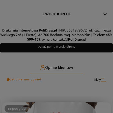
TWOJE KONTO
Drukarnia internetowa PoliDraw.pl
| NIP: 8681979672 | ul. Kazimierza
Wielkiego 7/5 (1 Piętro), 32-700 Bochnia, woj. Małopolskie | Telefon:
459-
599-459
, e-mail:
kontakt@PoliDraw.pl
pokaż pełną wersję strony
Opinie klientów
Jak zbieramy opinie?
filtry
podgląd