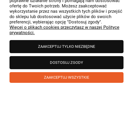
poprawne działanie strony i pomagają nam dostosować
przeszedł bezproblemowo, oraz, że możemy zapewnić
ofertę do Twoich potrzeb. Możesz zaakceptować
odpowiednią obsługę tak świetnym klientom. Dziękujemy
wykorzystanie przez nas wszystkich tych plików i przejść
raz jeszcze!
podgląd
do sklepu lub dostosować użycie plików do swoich
preferencji, wybierając opcję "Dostosuj zgody".
Więcej o plikach cookies przeczytasz w naszej Polityce
prywatności.
ZAAKCEPTUJ TYLKO NIEZBĘDNE
DOSTOSUJ ZGODY
ZAAKCEPTUJ WSZYSTKIE
Paweł
zweryfikowano
5
❤️ super poduszka.dziekuje💪
w tym miesiącu
1
0
Komentarz sklepu