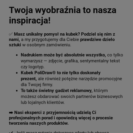
Twoja wyobraźnia to nasza
inspiracja!
✅
Masz unikalny pomysł na kubek? Podziel się nim z
nami,
a my przygotujemy dla Ciebie
prawdziwe dzieło
sztuki
w osobnym zamówieniu.
Nadrukiem może być absolutnie wszystko,
co tylko
wymarzysz — zdjęcie, grafika, sentymentalny tekst
czy logotyp.
Kubek PoliDraw® to nie tylko doskonały
prezent,
ale również potężne narzędzie promocyjne
dla Twojej firmy.
To także świetny gadżet reklamowy,
którym
możesz obdarować swoich partnerów biznesowych
lub lojalnych klientów.
➡️
Nasi eksperci z przyjemnością udzielą Ci
profesjonalnych porad i opowiedzą więcej o procesie
tworzenia naszych produktów.