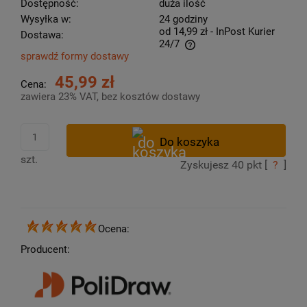
Dostępność:
duża ilość
Wysyłka w:
24 godziny
od 14,99 zł
- InPost Kurier
Dostawa:
24/7
sprawdź formy dostawy
Cena nie zawiera ewentualnych kosztów płatności
45,99 zł
Cena:
zawiera 23% VAT, bez kosztów dostawy
szt.
Zyskujesz
40
pkt [
?
]
Ocena:
Producent: