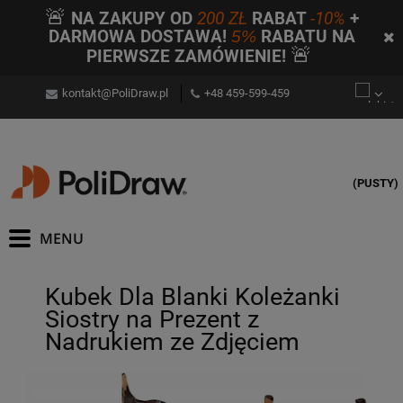
🚨
NA ZAKUPY OD
200 ZŁ
RABAT
-10%
+
DARMOWA DOSTAWA!
5%
RABATU NA
🚨
PIERWSZE ZAMÓWIENIE!
kontakt@PoliDraw.pl
+48 459-599-459
(PUSTY)
Kubek Dla Blanki Koleżanki
Siostry na Prezent z
Nadrukiem ze Zdjęciem