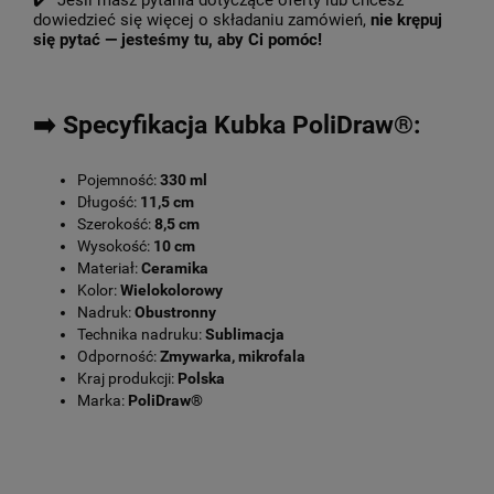
✔️ Jeśli masz pytania dotyczące oferty lub chcesz
dowiedzieć się więcej o składaniu zamówień,
nie krępuj
się pytać — jesteśmy tu, aby Ci pomóc!
➡️ Specyfikacja Kubka PoliDraw®:
Pojemność:
330 ml
Długość:
11,5 cm
Szerokość:
8,5 cm
Wysokość:
10 cm
Materiał:
Ceramika
Kolor:
Wielokolorowy
Nadruk:
Obustronny
Technika nadruku:
Sublimacja
Odporność:
Zmywarka, mikrofala
Kraj produkcji:
Polska
Marka:
PoliDraw®