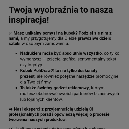
Twoja wyobraźnia to nasza
inspiracja!
✅
Masz unikalny pomysł na kubek? Podziel się nim z
nami,
a my przygotujemy dla Ciebie
prawdziwe dzieło
sztuki
w osobnym zamówieniu.
Nadrukiem może być absolutnie wszystko,
co tylko
wymarzysz — zdjęcie, grafika, sentymentalny tekst
czy logotyp.
Kubek PoliDraw® to nie tylko doskonały
prezent,
ale również potężne narzędzie promocyjne
dla Twojej firmy.
To także świetny gadżet reklamowy,
którym
możesz obdarować swoich partnerów biznesowych
lub lojalnych klientów.
➡️
Nasi eksperci z przyjemnością udzielą Ci
profesjonalnych porad i opowiedzą więcej o procesie
tworzenia naszych produktów.