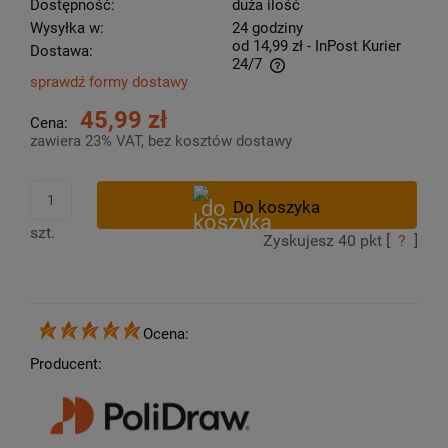
Dostępność:
duża ilość
Wysyłka w:
24 godziny
od 14,99 zł
- InPost Kurier
Dostawa:
24/7
sprawdź formy dostawy
Cena nie zawiera ewentualnych kosztów płatności
45,99 zł
Cena:
zawiera 23% VAT, bez kosztów dostawy
szt.
Zyskujesz
40
pkt [
?
]
Ocena:
Producent: