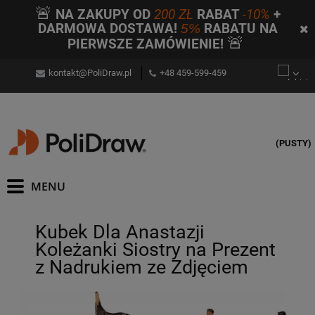
🚨
NA ZAKUPY OD
200 ZŁ
RABAT
-10%
+
DARMOWA DOSTAWA!
5%
RABATU NA
🚨
PIERWSZE ZAMÓWIENIE!
kontakt@PoliDraw.pl
+48 459-599-459
(PUSTY)
Kubek Dla Anastazji
Koleżanki Siostry na Prezent
z Nadrukiem ze Zdjęciem