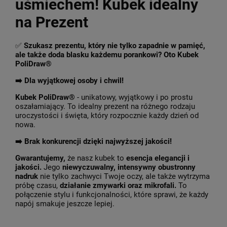
uśmiechem! Kubek idealny
na Prezent
✅
Szukasz prezentu, który nie tylko zapadnie w pamięć,
ale także doda blasku każdemu porankowi? Oto Kubek
PoliDraw®
➡️ Dla wyjątkowej osoby i chwil!
Kubek PoliDraw®
- unikatowy, wyjątkowy i po prostu
oszałamiający. To idealny prezent na różnego rodzaju
uroczystości i święta, który rozpocznie każdy dzień od
nowa.
➡️
Brak konkurencji dzięki najwyższej jakości!
Gwarantujemy,
że nasz kubek to
esencja elegancji i
jakości.
Jego
niewyczuwalny, intensywny obustronny
nadruk
nie tylko zachwyci Twoje oczy, ale także wytrzyma
próbę czasu,
działanie zmywarki oraz mikrofali.
To
połączenie stylu i funkcjonalności, które sprawi, że każdy
napój smakuje jeszcze lepiej.