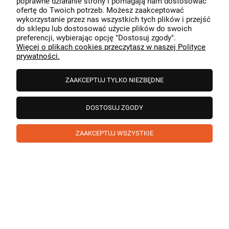
poprawne działanie strony i pomagają nam dostosować
przeszedł bezproblemowo, oraz, że możemy zapewnić
ofertę do Twoich potrzeb. Możesz zaakceptować
odpowiednią obsługę tak świetnym klientom. Dziękujemy
wykorzystanie przez nas wszystkich tych plików i przejść
raz jeszcze!
podgląd
do sklepu lub dostosować użycie plików do swoich
preferencji, wybierając opcję "Dostosuj zgody".
Więcej o plikach cookies przeczytasz w naszej Polityce
prywatności.
ZAAKCEPTUJ TYLKO NIEZBĘDNE
DOSTOSUJ ZGODY
ZAAKCEPTUJ WSZYSTKIE
Paweł
zweryfikowano
5
❤️ super poduszka.dziekuje💪
w tym miesiącu
1
0
Komentarz sklepu