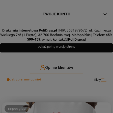
TWOJE KONTO
Drukarnia internetowa PoliDraw.pl
| NIP: 8681979672 | ul. Kazimierza
Wielkiego 7/5 (1 Piętro), 32-700 Bochnia, woj. Małopolskie | Telefon:
459-
599-459
, e-mail:
kontakt@PoliDraw.pl
pokaż pełną wersję strony
Opinie klientów
Jak zbieramy opinie?
filtry
podgląd