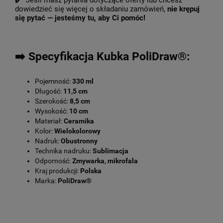
✔️ Jeśli masz pytania dotyczące oferty lub chcesz
dowiedzieć się więcej o składaniu zamówień,
nie krępuj
się pytać — jesteśmy tu, aby Ci pomóc!
➡️ Specyfikacja Kubka PoliDraw®:
Pojemność:
330 ml
Długość:
11,5 cm
Szerokość:
8,5 cm
Wysokość:
10 cm
Materiał:
Ceramika
Kolor:
Wielokolorowy
Nadruk:
Obustronny
Technika nadruku:
Sublimacja
Odporność:
Zmywarka, mikrofala
Kraj produkcji:
Polska
Marka:
PoliDraw®