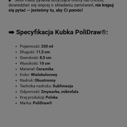
✔️ Jeśli masz pytania dotyczące oferty lub chcesz
dowiedzieć się więcej o składaniu zamówień,
nie krępuj
się pytać — jesteśmy tu, aby Ci pomóc!
➡️ Specyfikacja Kubka PoliDraw®:
Pojemność:
330 ml
Długość:
11,5 cm
Szerokość:
8,5 cm
Wysokość:
10 cm
Materiał:
Ceramika
Kolor:
Wielokolorowy
Nadruk:
Obustronny
Technika nadruku:
Sublimacja
Odporność:
Zmywarka, mikrofala
Kraj produkcji:
Polska
Marka:
PoliDraw®