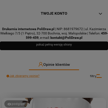
TWOJE KONTO
Drukarnia internetowa PoliDraw.pl
| NIP: 8681979672 | ul. Kazimierza
Wielkiego 7/5 (1 Piętro), 32-700 Bochnia, woj. Małopolskie | Telefon:
459-
599-459
, e-mail:
kontakt@PoliDraw.pl
pokaż pełną wersję strony
Opinie klientów
Jak zbieramy opinie?
filtry
podgląd