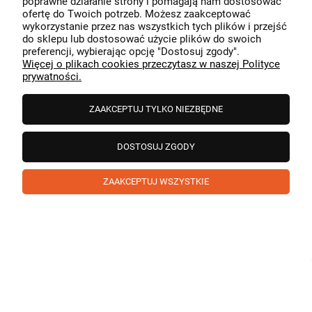
poprawne działanie strony i pomagają nam dostosować
przeszedł bezproblemowo, oraz, że możemy zapewnić
ofertę do Twoich potrzeb. Możesz zaakceptować
odpowiednią obsługę tak świetnym klientom. Dziękujemy
wykorzystanie przez nas wszystkich tych plików i przejść
raz jeszcze!
podgląd
do sklepu lub dostosować użycie plików do swoich
preferencji, wybierając opcję "Dostosuj zgody".
Więcej o plikach cookies przeczytasz w naszej Polityce
prywatności.
ZAAKCEPTUJ TYLKO NIEZBĘDNE
DOSTOSUJ ZGODY
ZAAKCEPTUJ WSZYSTKIE
Paweł
zweryfikowano
5
❤️ super poduszka.dziekuje💪
w tym miesiącu
1
0
Komentarz sklepu