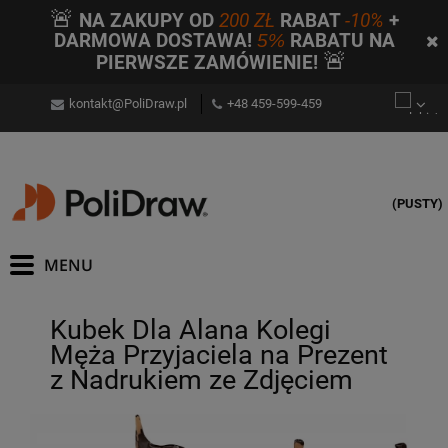
🚨
NA ZAKUPY OD
200 ZŁ
RABAT
-10%
+
DARMOWA DOSTAWA!
5%
RABATU NA
🚨
PIERWSZE ZAMÓWIENIE!
kontakt@PoliDraw.pl
+48 459-599-459
(PUSTY)
Kubek Dla Alana Kolegi
Męża Przyjaciela na Prezent
z Nadrukiem ze Zdjęciem