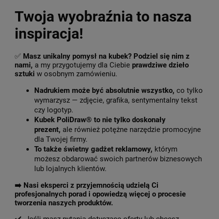
Twoja wyobraźnia to nasza
inspiracja!
✅
Masz unikalny pomysł na kubek? Podziel się nim z
nami,
a my przygotujemy dla Ciebie
prawdziwe dzieło
sztuki
w osobnym zamówieniu.
Nadrukiem może być absolutnie wszystko,
co tylko
wymarzysz — zdjęcie, grafika, sentymentalny tekst
czy logotyp.
Kubek PoliDraw® to nie tylko doskonały
prezent,
ale również potężne narzędzie promocyjne
dla Twojej firmy.
To także świetny gadżet reklamowy,
którym
możesz obdarować swoich partnerów biznesowych
lub lojalnych klientów.
➡️
Nasi eksperci z przyjemnością udzielą Ci
profesjonalnych porad i opowiedzą więcej o procesie
tworzenia naszych produktów.