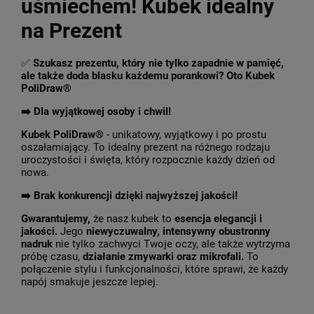
uśmiechem! Kubek idealny
na Prezent
✅
Szukasz prezentu, który nie tylko zapadnie w pamięć,
ale także doda blasku każdemu porankowi? Oto Kubek
PoliDraw®
➡️ Dla wyjątkowej osoby i chwil!
Kubek PoliDraw®
- unikatowy, wyjątkowy i po prostu
oszałamiający. To idealny prezent na różnego rodzaju
uroczystości i święta, który rozpocznie każdy dzień od
nowa.
➡️
Brak konkurencji dzięki najwyższej jakości!
Gwarantujemy,
że nasz kubek to
esencja elegancji i
jakości.
Jego
niewyczuwalny, intensywny obustronny
nadruk
nie tylko zachwyci Twoje oczy, ale także wytrzyma
próbę czasu,
działanie zmywarki oraz mikrofali.
To
połączenie stylu i funkcjonalności, które sprawi, że każdy
napój smakuje jeszcze lepiej.