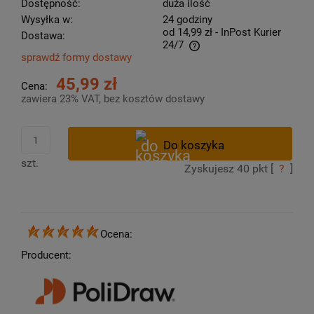
Dostępność:
duża ilość
Wysyłka w:
24 godziny
od 14,99 zł
- InPost Kurier
Dostawa:
24/7
sprawdź formy dostawy
Cena nie zawiera ewentualnych kosztów płatności
45,99 zł
Cena:
zawiera 23% VAT, bez kosztów dostawy
szt.
Zyskujesz
40
pkt [
?
]
Ocena:
Producent: