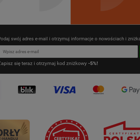
odaj swój adres e-mail i otrzymuj informacje o nowościach i zniż
Zapisz się teraz i otrzymaj kod zniżkowy
-5%!