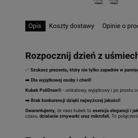
Opis
Koszty dostawy
Opinie o pro
Rozpocznij dzień z uśmiec
✅
Szukasz prezentu, który nie tylko zapadnie w pami
➡️ Dla wyjątkowej osoby i chwil!
Kubek PoliDraw®
- unikatowy, wyjątkowy i po prostu o
➡️
Brak konkurencji dzięki najwyższej jakości!
Gwarantujemy,
że nasz kubek to
esencja elegancji i ja
czasu,
działanie zmywarki oraz mikrofali.
To połączenie