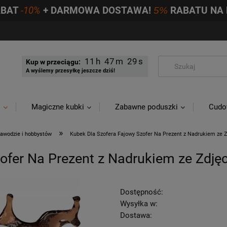
ABAT
-10%
+ DARMOWA DOSTAWA!
5%
RABATU NA 
11
47
28
Kup w przeciągu:
A wyślemy przesyłkę jeszcze dziś!
i
Magiczne kubki
Zabawne poduszki
Cudo
»
zawodzie i hobbystów
Kubek Dla Szofera Fajowy Szofer Na Prezent z Nadrukiem ze 
ofer Na Prezent z Nadrukiem ze Zdję
Dostępność:
Wysyłka w:
Dostawa: