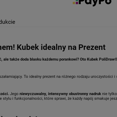
dukcie
hem! Kubek idealny na Prezent
ęć, ale także doda blasku każdemu porankowi? Oto Kubek PoliDraw
szałamiający. To idealny prezent na różnego rodzaju uroczystości i
kości.
Jego
niewyczuwalny, intensywny obustronny nadruk
nie tylk
 stylu i funkcjonalności, które sprawi, że każdy napój smakuje jesz