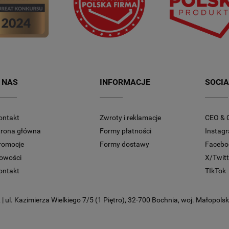
 NAS
INFORMACJE
SOCIA
ontakt
Zwroty i reklamacje
CEO & 
trona główna
Formy płatności
Instag
romocje
Formy dostawy
Facebo
owości
X/Twitt
ontakt
TIkTok
 ul. Kazimierza Wielkiego 7/5 (1 Piętro), 32-700 Bochnia, woj. Małopolski