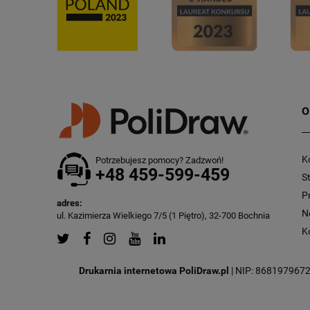
O
K
Potrzebujesz pomocy? Zadzwoń!
+48 459-599-459
S
P
adres:
N
ul. Kazimierza Wielkiego 7/5 (1 Piętro), 32-700 Bochnia
K
Drukarnia internetowa PoliDraw.pl
| NIP: 8681979672 |