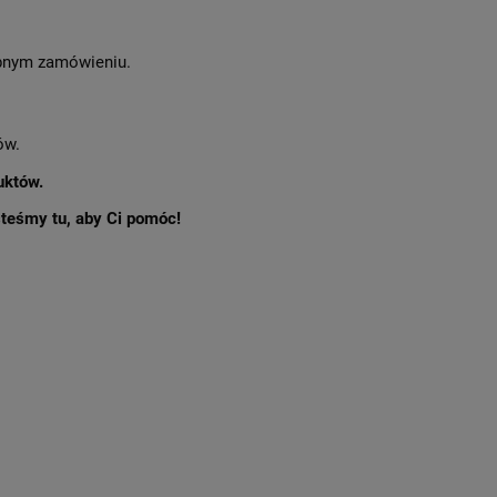
nym zamówieniu.
ów.
uktów.
esteśmy tu, aby Ci pomóc!