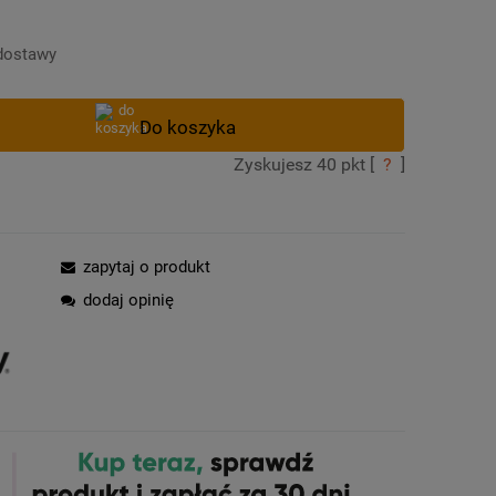
Cena nie zawiera ewentualnych kosztów
płatności
dostawy
Zyskujesz
40
pkt [
?
]
zapytaj o produkt
dodaj opinię