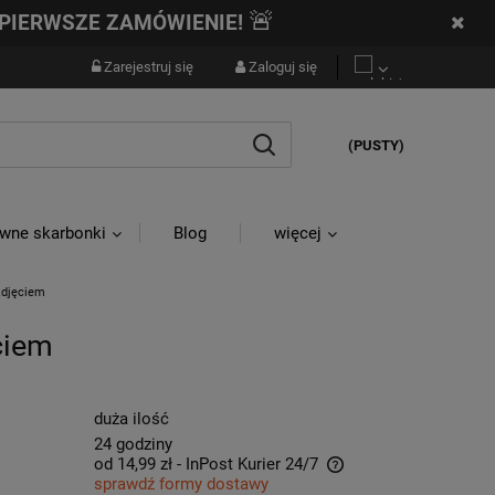
🚨
PIERWSZE ZAMÓWIENIE!
Zarejestruj się
Zaloguj się
(PUSTY)
wne skarbonki
Blog
więcej
Zdjęciem
ciem
duża ilość
24 godziny
od 14,99 zł
- InPost Kurier 24/7
sprawdź formy dostawy