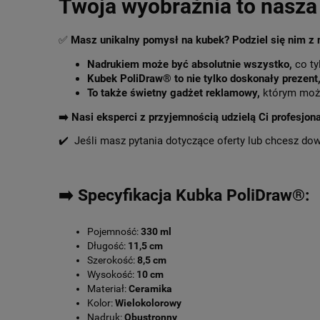
Twoja wyobraźnia to nasza 
✅
Masz unikalny pomysł na kubek? Podziel się nim z
Nadrukiem może być absolutnie wszystko,
co ty
Kubek PoliDraw® to nie tylko doskonały prezent
To także świetny gadżet reklamowy,
którym może
➡️
Nasi eksperci z przyjemnością udzielą Ci profesjon
✔️ Jeśli masz pytania dotyczące oferty lub chcesz do
➡️ Specyfikacja Kubka PoliDraw®:
Pojemność:
330 ml
Długość:
11,5 cm
Szerokość:
8,5 cm
Wysokość:
10 cm
Materiał:
Ceramika
Kolor:
Wielokolorowy
Nadruk:
Obustronny