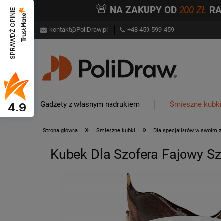
🚨
NA ZAKUPY OD
200 ZŁ
R
SPRAWDŹ OPINIE
kontakt@PoliDraw.pl
+48 459-599-459
Gadżety z własnym nadrukiem
Śmieszne kubk
4.9
»
»
Strona główna
Śmieszne kubki
Dla specjalistów w swoim 
Kubek Dla Szofera Fajowy Sz