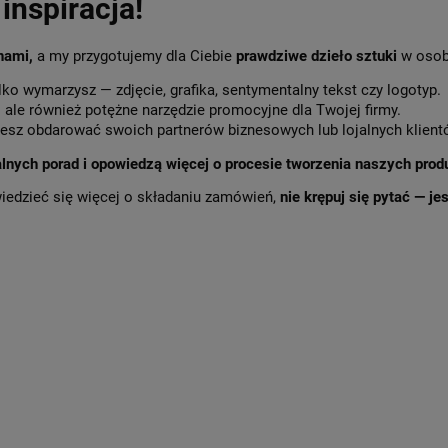
inspiracja!
 nami,
a my przygotujemy dla Ciebie
prawdziwe dzieło sztuki
w osob
lko wymarzysz — zdjęcie, grafika, sentymentalny tekst czy logotyp.
,
ale również potężne narzędzie promocyjne dla Twojej firmy.
sz obdarować swoich partnerów biznesowych lub lojalnych klient
alnych porad i opowiedzą więcej o procesie tworzenia naszych prod
wiedzieć się więcej o składaniu zamówień,
nie krępuj się pytać — j