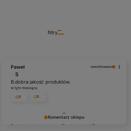
filtry
Paweł
zweryfikowano
5
B.dobra jakość produktów.
w tym miesiącu
0
0
Komentarz sklepu
Dziękujemy bardzo za Twoją opinię! Twoja